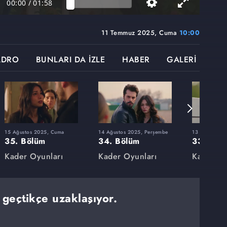
00:00
/
01:58
11 Temmuz 2025, Cuma
10:00
ADRO
BUNLARI DA İZLE
HABER
GALERİ
15 Ağustos 2025, Cuma
14 Ağustos 2025, Perşembe
13 Ağustos 2
35. Bölüm
34. Bölüm
33. Böl
Kader Oyunları
Kader Oyunları
Kader Oy
geçtikçe uzaklaşıyor.