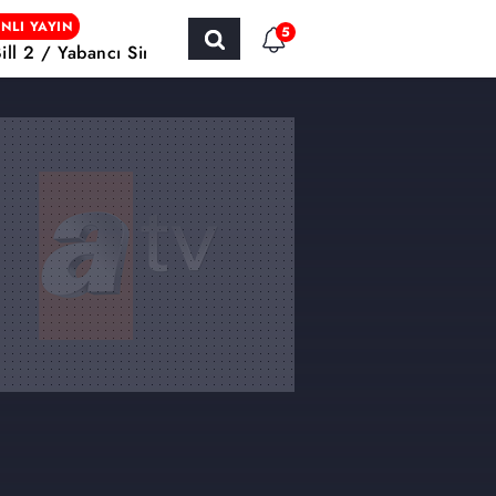
NLI YAYIN
5
Bill 2 / Yabancı Sinema