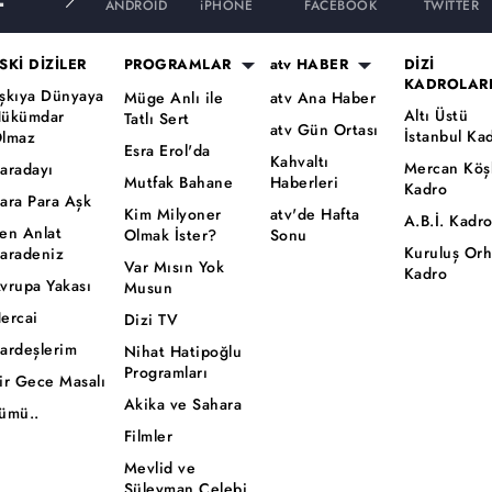
ANDROID
iPHONE
FACEBOOK
TWITTER
SKİ DİZİLER
PROGRAMLAR
atv HABER
DİZİ
KADROLAR
şkıya Dünyaya
Müge Anlı ile
atv Ana Haber
Altı Üstü
ükümdar
Tatlı Sert
atv Gün Ortası
İstanbul Ka
lmaz
Esra Erol'da
Kahvaltı
Mercan Köş
aradayı
Mutfak Bahane
Haberleri
Kadro
ara Para Aşk
Kim Milyoner
atv'de Hafta
A.B.İ. Kadr
en Anlat
Olmak İster?
Sonu
Kuruluş Or
aradeniz
Var Mısın Yok
Kadro
vrupa Yakası
Musun
ercai
Dizi TV
ardeşlerim
Nihat Hatipoğlu
Programları
ir Gece Masalı
Akika ve Sahara
ümü..
Filmler
Mevlid ve
Süleyman Çelebi