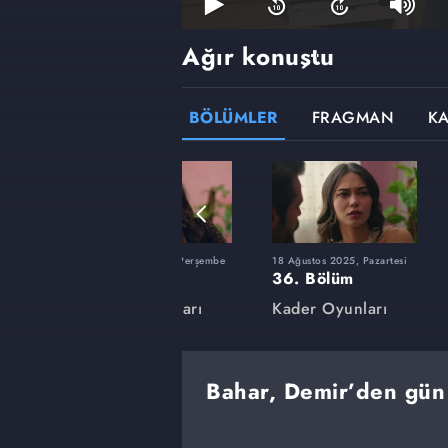
Ağır konuştu
BÖLÜMLER
FRAGMAN
K
Cuma
24 Temmuz 2025, Perşembe
18 Ağustos 2025, Pazartesi
19. Bölüm
36. Bölüm
arı
Kader Oyunları
Kader Oyunları
Bahar, Demir’den gün 