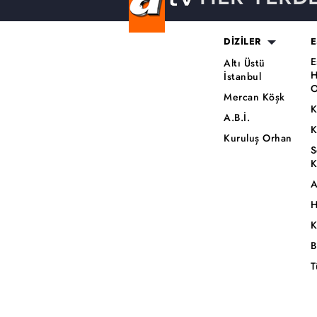
DİZİLER
E
E
Altı Üstü
H
İstanbul
O
Mercan Köşk
K
A.B.İ.
K
Kuruluş Orhan
S
K
A
H
K
B
T