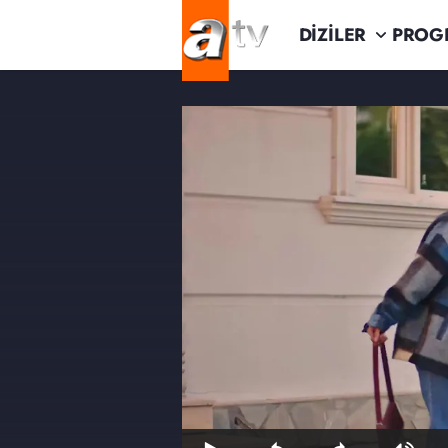
DİZİLER
PROG