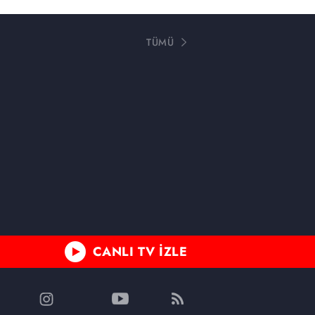
TÜMÜ
CANLI TV İZLE