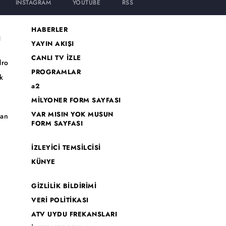
INSTAGRAM
YOUTUBE
RSS
HABERLER
I
YAYIN AKIŞI
CANLI TV İZLE
dro
PROGRAMLAR
k
a2
MİLYONER FORM SAYFASI
o
VAR MISIN YOK MUSUN
han
FORM SAYFASI
İZLEYİCİ TEMSİLCİSİ
KÜNYE
GİZLİLİK BİLDİRİMİ
VERİ POLİTİKASI
ATV UYDU FREKANSLARI