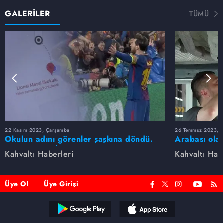
GALERİLER
TÜMÜ
22 Kasım 2023, Çarşamba
26 Temmuz 2023, 
Okulun adını görenler şaşkına döndü.
Arabası olan
Lionel Messi İlkokulu
hataya düşm
Kahvaltı Haberleri
Kahvaltı Hab
Üye Ol
Üye Girişi
Reddet