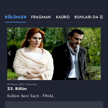
BÖLÜMLER
FRAGMAN
KADRO
BUNLARI DA İZLE
28 Kasım 2011, Pazartesi
2
23. Bölüm
2
Kalbim Seni Seçti - FİNAL
K