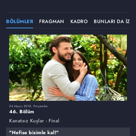
BÖLÜMLER
FRAGMAN
KADRO
BUNLARI DA İZLE
24 Mayıs 2018, Perşembe
1
46. Bölüm
4
Kanatsız Kuşlar - Final
K
"Nefise bizimle kal!"