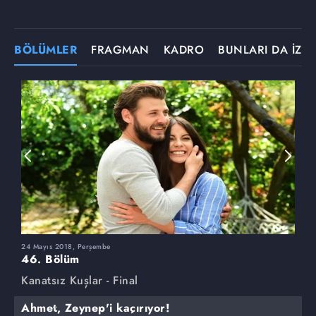
BÖLÜMLER
FRAGMAN
KADRO
BUNLARI DA İZLE
24 Mayıs 2018, Perşembe
1
46. Bölüm
4
Kanatsız Kuşlar - Final
K
Ahmet, Zeynep'i kaçırıyor!