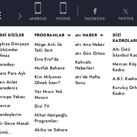
E
ANDROID
iPHONE
FACEBOOK
TWITTER
SKİ DİZİLER
PROGRAMLAR
atv HABER
DİZİ
KADROLAR
şkıya Dünyaya
Müge Anlı ile
atv Ana Haber
Altı Üstü
ükümdar
Tatlı Sert
atv Gün Ortası
İstanbul Ka
lmaz
Esra Erol'da
Kahvaltı
Mercan Köş
aradayı
Mutfak Bahane
Haberleri
Kadro
ara Para Aşk
Kim Milyoner
atv'de Hafta
A.B.İ. Kadr
en Anlat
Olmak İster?
Sonu
Kuruluş Or
aradeniz
Var Mısın Yok
Kadro
vrupa Yakası
Musun
ercai
Dizi TV
ardeşlerim
Nihat Hatipoğlu
Programları
ir Gece Masalı
Akika ve Sahara
ümü..