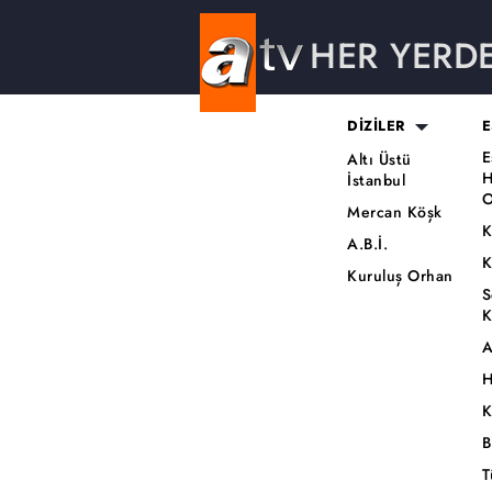
HER YERD
DİZİLER
E
E
Altı Üstü
H
İstanbul
O
Mercan Köşk
K
A.B.İ.
K
Kuruluş Orhan
S
K
A
H
K
B
T