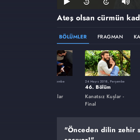
Ateş olsan cürmün kad
BÖLÜMLER
FRAGMAN
K
şembe
1 Şubat 2018, Perşembe
24 Mayıs 2018, Perşembe
32. Bölüm
46. Bölüm
lar
Kanatsız Kuşlar
Kanatsız Kuşlar -
Final
"Önceden dilin zehir s
saçıyor!"