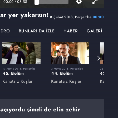
00:00
/
03:38
ar yer yakarsın!
8 Şubat 2018, Perşembe
00:00
ADRO
BUNLARI DA İZLE
HABER
GALERİ
17 Mayıs 2018, Perşembe
3 Mayıs 2018, Perşembe
26 Nisan 201
45. Bölüm
44. Bölüm
43. Böl
Kanatsız Kuşlar
Kanatsız Kuşlar
Kanatsız
açıyordu şimdi de elin zehir