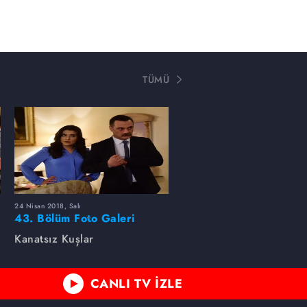
TÜMÜ
24 Nisan 2018, Salı
43. Bölüm Foto Galeri
Kanatsız Kuşlar
CANLI TV İZLE