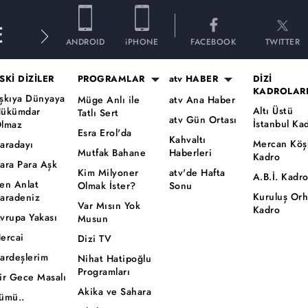
E
ANDROID
iPHONE
FACEBOOK
TWITTER
SKİ DİZİLER
PROGRAMLAR
atv HABER
DİZİ
KADROLAR
şkıya Dünyaya
Müge Anlı ile
atv Ana Haber
Altı Üstü
ükümdar
Tatlı Sert
atv Gün Ortası
İstanbul Ka
lmaz
Esra Erol'da
Kahvaltı
Mercan Köş
aradayı
Mutfak Bahane
Haberleri
Kadro
ara Para Aşk
Kim Milyoner
atv'de Hafta
A.B.İ. Kadr
en Anlat
Olmak İster?
Sonu
Kuruluş Or
aradeniz
Var Mısın Yok
Kadro
vrupa Yakası
Musun
ercai
Dizi TV
ardeşlerim
Nihat Hatipoğlu
Programları
ir Gece Masalı
Akika ve Sahara
ümü..