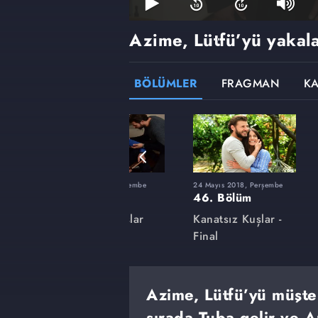
Azime, Lütfü’yü yakala
BÖLÜMLER
FRAGMAN
K
şembe
1 Şubat 2018, Perşembe
24 Mayıs 2018, Perşembe
32. Bölüm
46. Bölüm
lar
Kanatsız Kuşlar
Kanatsız Kuşlar -
Final
Azime, Lütfü’yü müşte
sırada Tuba gelir ve A