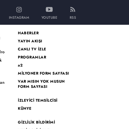
INSTAGRAM
YOUTUBE
RSS
HABERLER
I
YAYIN AKIŞI
CANLI TV İZLE
dro
PROGRAMLAR
k
a2
MİLYONER FORM SAYFASI
o
VAR MISIN YOK MUSUN
han
FORM SAYFASI
İZLEYİCİ TEMSİLCİSİ
KÜNYE
GİZLİLİK BİLDİRİMİ