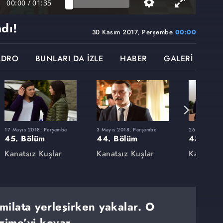
00:00
/
01:35
dı!
30 Kasım 2017, Perşembe
00:00
ADRO
BUNLARI DA İZLE
HABER
GALERİ
17 Mayıs 2018, Perşembe
3 Mayıs 2018, Perşembe
26 Nisan 201
45. Bölüm
44. Bölüm
43. Böl
Kanatsız Kuşlar
Kanatsız Kuşlar
Kanatsız
milata yerleşirken yakalar. O
zime’yi kovar.