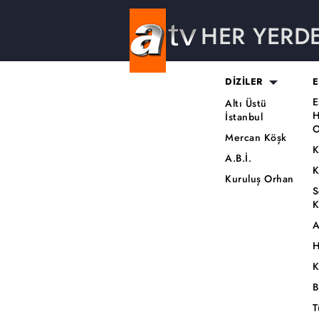
HER YERD
DİZİLER
E
E
Altı Üstü
H
İstanbul
O
Mercan Köşk
K
A.B.İ.
K
Kuruluş Orhan
S
K
A
H
K
B
T