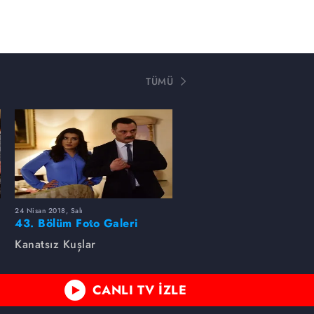
TÜMÜ
24 Nisan 2018, Salı
43. Bölüm Foto Galeri
Kanatsız Kuşlar
CANLI TV İZLE