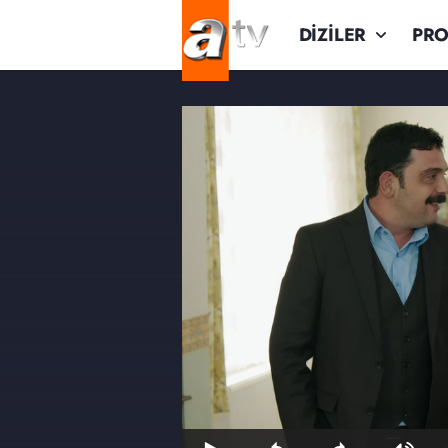
DİZİLER
PR