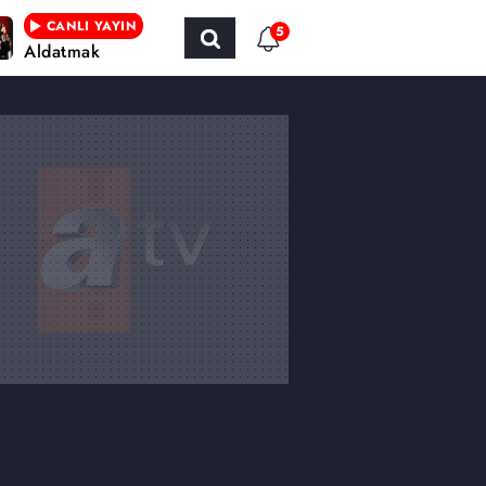
CANLI YAYIN
5
Aldatmak