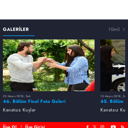
GALERİLER
TÜMÜ
22 Mayıs 2018, Salı
15 Mayıs 2018, Salı
46. Bölüm Final Foto Galeri
45. Bölüm F
Kanatsız Kuşlar
Kanatsız Kuş
Üye Ol
Üye Girişi