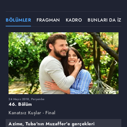
BÖLÜMLER
FRAGMAN
KADRO
BUNLARI DA İZLE
24 Mayıs 2018, Perşembe
1
46. Bölüm
4
Kanatsız Kuşlar - Final
K
Azime, Tuba'nın Muzaffer'e gerçekleri