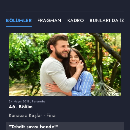
BÖLÜMLER
FRAGMAN
KADRO
BUNLARI DA İZLE
24 Mayıs 2018, Perşembe
1
46. Bölüm
4
Kanatsız Kuşlar - Final
K
"Tehdit sırası bende!"