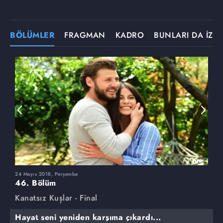
BÖLÜMLER
FRAGMAN
KADRO
BUNLARI DA İZLE
24 Mayıs 2018, Perşembe
1
46. Bölüm
4
Kanatsız Kuşlar - Final
K
Hayat seni yeniden karşıma çıkardı...