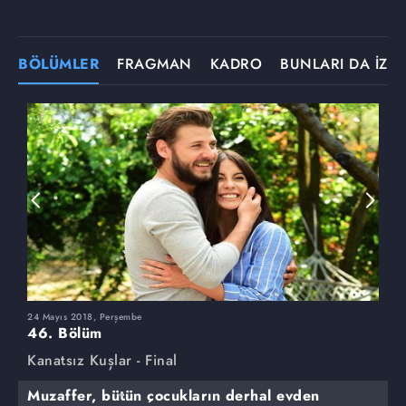
BÖLÜMLER
FRAGMAN
KADRO
BUNLARI DA İZLE
24 Mayıs 2018, Perşembe
1
46. Bölüm
4
Kanatsız Kuşlar - Final
K
Muzaffer, bütün çocukların derhal evden