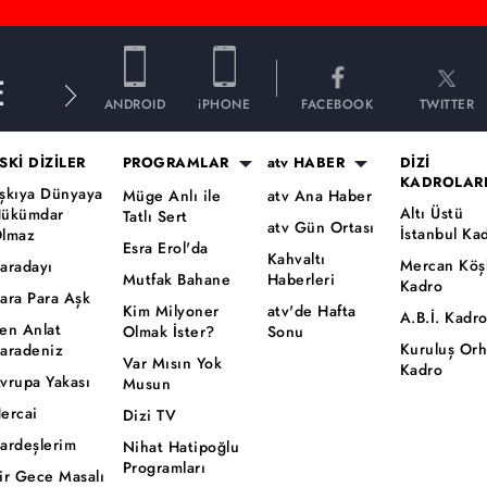
E
ANDROID
iPHONE
FACEBOOK
TWITTER
SKİ DİZİLER
PROGRAMLAR
atv HABER
DİZİ
KADROLAR
şkıya Dünyaya
Müge Anlı ile
atv Ana Haber
Altı Üstü
ükümdar
Tatlı Sert
atv Gün Ortası
İstanbul Ka
lmaz
Esra Erol'da
Kahvaltı
Mercan Köş
aradayı
Mutfak Bahane
Haberleri
Kadro
ara Para Aşk
Kim Milyoner
atv'de Hafta
A.B.İ. Kadr
en Anlat
Olmak İster?
Sonu
Kuruluş Or
aradeniz
Var Mısın Yok
Kadro
vrupa Yakası
Musun
ercai
Dizi TV
ardeşlerim
Nihat Hatipoğlu
Programları
ir Gece Masalı