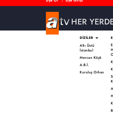
Üye Ol
Üye Girişi
HER YERD
DİZİLER
E
E
Altı Üstü
H
İstanbul
O
Mercan Köşk
K
A.B.İ.
K
Kuruluş Orhan
S
K
A
H
K
B