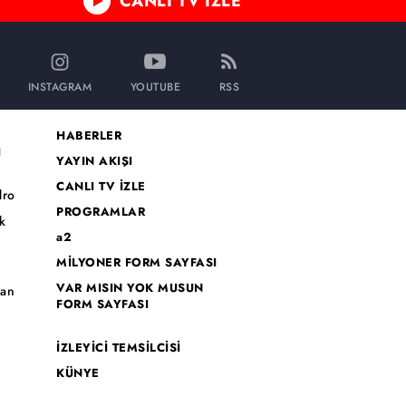
CANLI TV İZLE
INSTAGRAM
YOUTUBE
RSS
HABERLER
I
YAYIN AKIŞI
CANLI TV İZLE
dro
PROGRAMLAR
k
a2
MİLYONER FORM SAYFASI
o
VAR MISIN YOK MUSUN
han
FORM SAYFASI
İZLEYİCİ TEMSİLCİSİ
KÜNYE