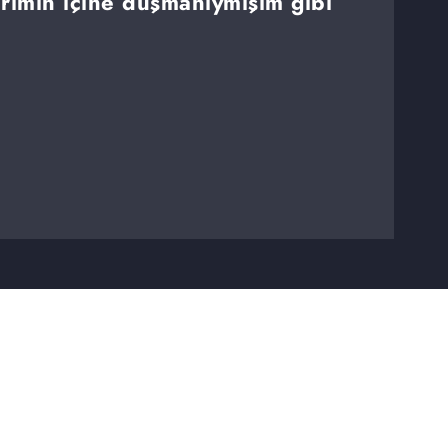
imin içine düşmanıymışım gibi