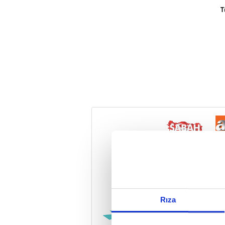
T
Reddet
Rıza