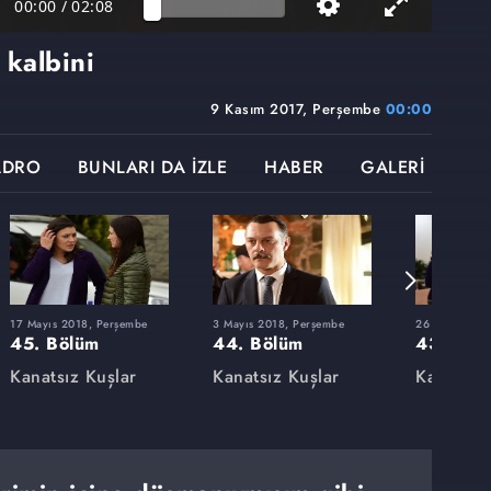
00:00
/
02:08
kalbini
9 Kasım 2017, Perşembe
00:00
ADRO
BUNLARI DA İZLE
HABER
GALERİ
17 Mayıs 2018, Perşembe
3 Mayıs 2018, Perşembe
26 Nisan 201
45. Bölüm
44. Bölüm
43. Böl
Kanatsız Kuşlar
Kanatsız Kuşlar
Kanatsız