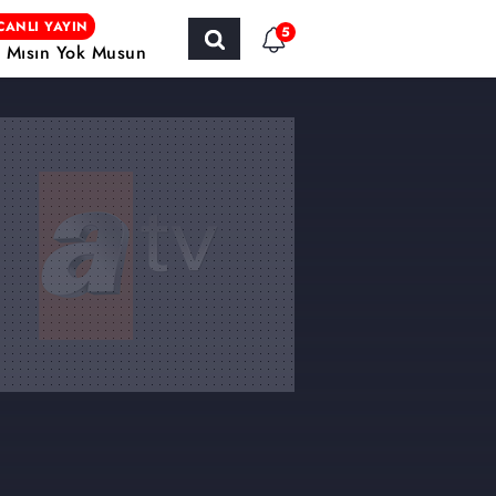
CANLI YAYIN
5
r Mısın Yok Musun