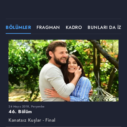
BÖLÜMLER
FRAGMAN
KADRO
BUNLARI DA İZLE
24 Mayıs 2018, Perşembe
1
46. Bölüm
4
Kanatsız Kuşlar - Final
K