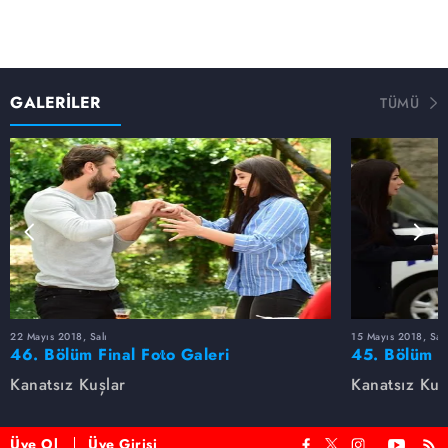
GALERİLER
TÜMÜ
22 Mayıs 2018, Salı
15 Mayıs 2018, Salı
46. Bölüm Final Foto Galeri
45. Bölüm F
Kanatsız Kuşlar
Kanatsız Kuş
Üye Ol
Üye Girişi