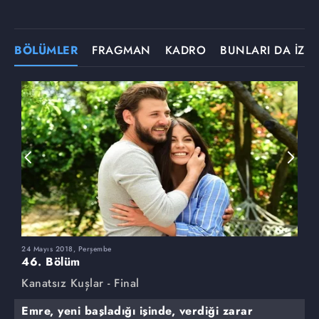
BÖLÜMLER
FRAGMAN
KADRO
BUNLARI DA İZLE
24 Mayıs 2018, Perşembe
1
46. Bölüm
4
Kanatsız Kuşlar - Final
K
Emre, yeni başladığı işinde, verdiği zarar