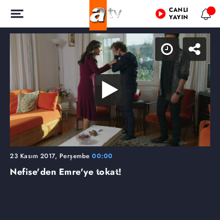
CANLI
YAYIN
23 Kasım 2017, Perşembe
00:00
Nefise'den Emre'ye tokat!