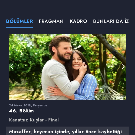
BÖLÜMLER
FRAGMAN
KADRO
BUNLARI DA İZLE
24 Mayıs 2018, Perşembe
1
46. Bölüm
4
Kanatsız Kuşlar - Final
K
Muzaffer, heyecan içinde, yıllar önce kaybettiği