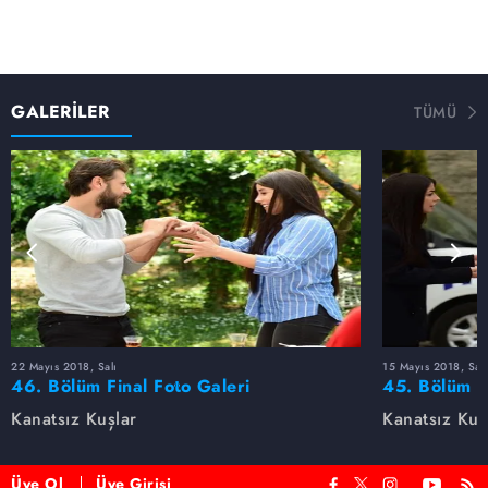
GALERİLER
TÜMÜ
22 Mayıs 2018, Salı
15 Mayıs 2018, Salı
46. Bölüm Final Foto Galeri
45. Bölüm F
Kanatsız Kuşlar
Kanatsız Kuş
Üye Ol
Üye Girişi