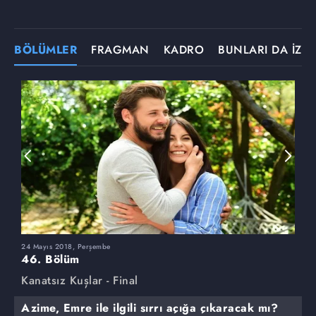
BÖLÜMLER
FRAGMAN
KADRO
BUNLARI DA İZLE
24 Mayıs 2018, Perşembe
1
46. Bölüm
4
Kanatsız Kuşlar - Final
K
Azime, Emre ile ilgili sırrı açığa çıkaracak mı?