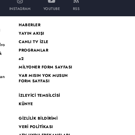
INSTAGRAM
YOUTUBE
RSS
HABERLER
I
YAYIN AKIŞI
CANLI TV İZLE
dro
PROGRAMLAR
k
a2
MİLYONER FORM SAYFASI
o
VAR MISIN YOK MUSUN
han
FORM SAYFASI
İZLEYİCİ TEMSİLCİSİ
KÜNYE
GİZLİLİK BİLDİRİMİ
VERİ POLİTİKASI