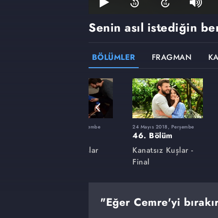
Senin asıl istediğin be
BÖLÜMLER
FRAGMAN
K
şembe
1 Şubat 2018, Perşembe
24 Mayıs 2018, Perşembe
32. Bölüm
46. Bölüm
lar
Kanatsız Kuşlar
Kanatsız Kuşlar -
Final
"Eğer Cemre'yi bırakır