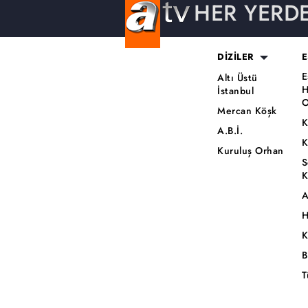
HER YERD
DİZİLER
E
E
Altı Üstü
H
İstanbul
O
Mercan Köşk
K
A.B.İ.
K
Kuruluş Orhan
S
K
A
H
K
B
T