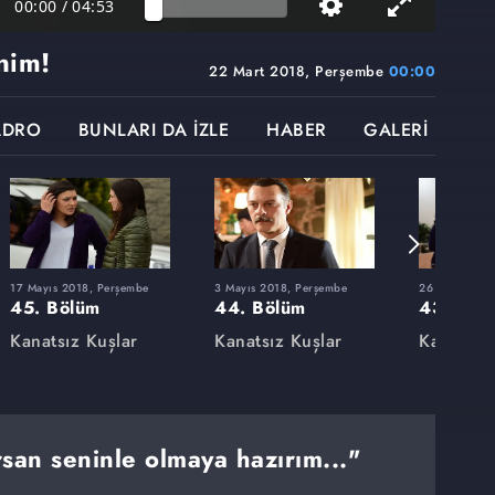
00:00
/
04:53
nim!
22 Mart 2018, Perşembe
00:00
ADRO
BUNLARI DA İZLE
HABER
GALERİ
17 Mayıs 2018, Perşembe
3 Mayıs 2018, Perşembe
26 Nisan 201
45. Bölüm
44. Bölüm
43. Böl
Kanatsız Kuşlar
Kanatsız Kuşlar
Kanatsız
san seninle olmaya hazırım..."