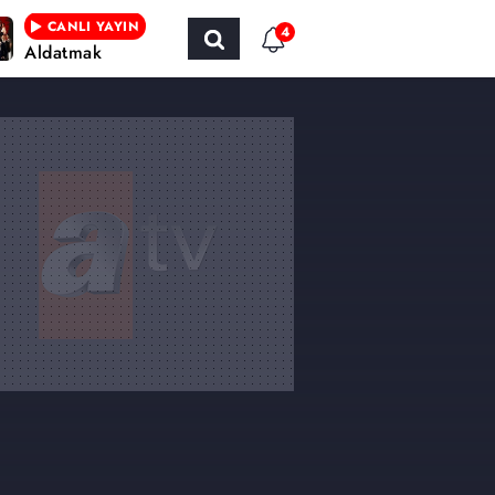
CANLI YAYIN
4
Aldatmak