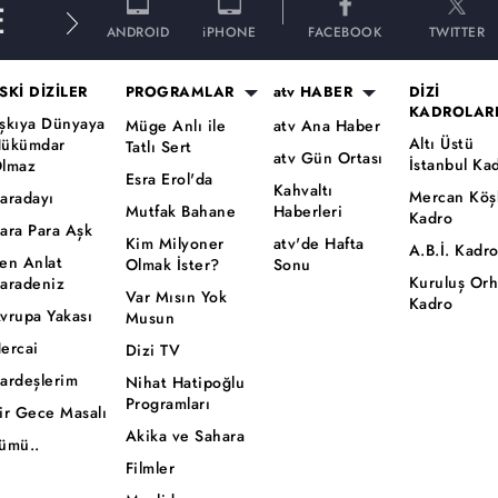
E
ANDROID
iPHONE
FACEBOOK
TWITTER
SKİ DİZİLER
PROGRAMLAR
atv HABER
DİZİ
KADROLAR
şkıya Dünyaya
Müge Anlı ile
atv Ana Haber
Altı Üstü
ükümdar
Tatlı Sert
atv Gün Ortası
İstanbul Ka
lmaz
Esra Erol'da
Kahvaltı
Mercan Köş
aradayı
Mutfak Bahane
Haberleri
Kadro
ara Para Aşk
Kim Milyoner
atv'de Hafta
A.B.İ. Kadr
en Anlat
Olmak İster?
Sonu
Kuruluş Or
aradeniz
Var Mısın Yok
Kadro
vrupa Yakası
Musun
ercai
Dizi TV
ardeşlerim
Nihat Hatipoğlu
Programları
ir Gece Masalı
Akika ve Sahara
ümü..
Filmler