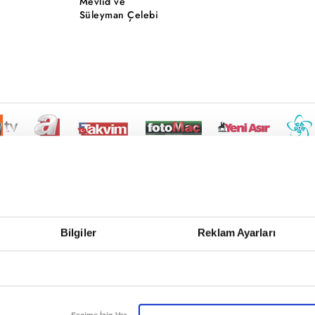
Mevlid ve
Süleyman Çelebi
Bilgiler
Reklam Ayarları
Seçime İzin Ver