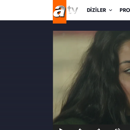
DİZİLER
PR