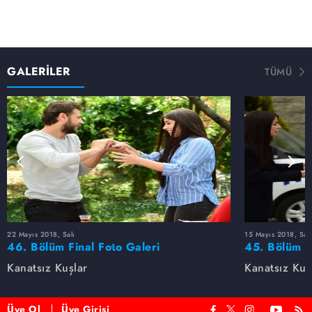
GALERİLER
TÜMÜ
22 Mayıs 2018, Salı
15 Mayıs 2018, Salı
46. Bölüm Final Foto Galeri
45. Bölüm F
Kanatsız Kuşlar
Kanatsız Kuş
Üye Ol
Üye Girişi