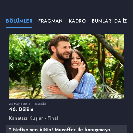
BÖLÜMLER
FRAGMAN
KADRO
BUNLARI DA İZLE
24 Mayıs 2018, Perşembe
1
46. Bölüm
4
Kanatsız Kuşlar - Final
K
" Nefise sen bittin! Muzaffer ile konuşmaya