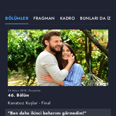
BÖLÜMLER
FRAGMAN
KADRO
BUNLARI DA İZLE
24 Mayıs 2018, Perşembe
1
46. Bölüm
4
Kanatsız Kuşlar - Final
K
"Ben daha ikinci baharımı görmedim!"