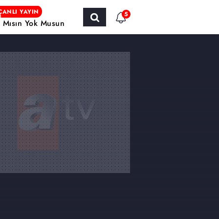
CANLI YAYIN
5
r Mısın Yok Musun