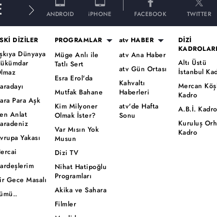
E
ANDROID
iPHONE
FACEBOOK
TWITTER
SKİ DİZİLER
PROGRAMLAR
atv HABER
DİZİ
KADROLAR
şkıya Dünyaya
Müge Anlı ile
atv Ana Haber
Altı Üstü
ükümdar
Tatlı Sert
atv Gün Ortası
İstanbul Ka
lmaz
Esra Erol'da
Kahvaltı
Mercan Köş
aradayı
Mutfak Bahane
Haberleri
Kadro
ara Para Aşk
Kim Milyoner
atv'de Hafta
A.B.İ. Kadr
en Anlat
Olmak İster?
Sonu
Kuruluş Or
aradeniz
Var Mısın Yok
Kadro
vrupa Yakası
Musun
ercai
Dizi TV
ardeşlerim
Nihat Hatipoğlu
Programları
ir Gece Masalı
Akika ve Sahara
ümü..
Filmler