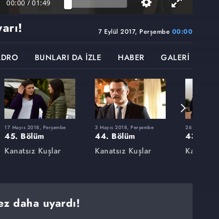
00:00
/
01:49
arı!
7 Eylül 2017, Perşembe
00:00
ADRO
BUNLARI DA İZLE
HABER
GALERİ
17 Mayıs 2018, Perşembe
3 Mayıs 2018, Perşembe
26 Nisan 201
45. Bölüm
44. Bölüm
43. Böl
Kanatsız Kuşlar
Kanatsız Kuşlar
Kanatsız
ez daha uyardı!