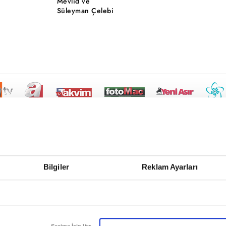
Mevlid ve
Süleyman Çelebi
Bilgiler
Reklam Ayarları
Seçime İzin Ver