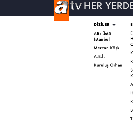
HER YERD
DİZİLER
E
E
Altı Üstü
H
İstanbul
O
Mercan Köşk
K
A.B.İ.
K
Kuruluş Orhan
S
K
A
H
K
B
T