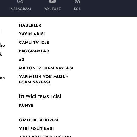
INSTAGRAM
YOUTUBE
RSS
HABERLER
I
YAYIN AKIŞI
CANLI TV İZLE
dro
PROGRAMLAR
k
a2
MİLYONER FORM SAYFASI
o
VAR MISIN YOK MUSUN
han
FORM SAYFASI
İZLEYİCİ TEMSİLCİSİ
KÜNYE
GİZLİLİK BİLDİRİMİ
VERİ POLİTİKASI