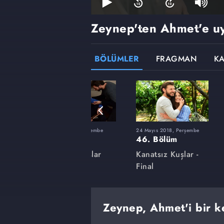
Zeynep'ten Ahmet'e uy
BÖLÜMLER
FRAGMAN
K
şembe
1 Şubat 2018, Perşembe
24 Mayıs 2018, Perşembe
32. Bölüm
46. Bölüm
lar
Kanatsız Kuşlar
Kanatsız Kuşlar -
Final
Zeynep, Ahmet'i bir k