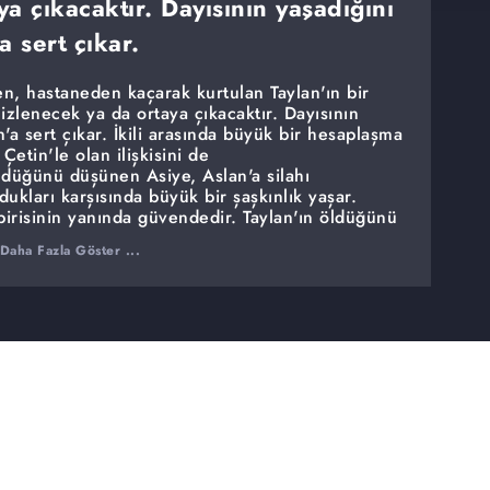
a çıkacaktır. Dayısının yaşadığını
a sert çıkar.
n, hastaneden kaçarak kurtulan Taylan'ın bir
zlenecek ya da ortaya çıkacaktır. Dayısının
'a sert çıkar. İkili arasında büyük bir hesaplaşma
etin'le olan ilişkisini de
ldüğünü düşünen Asiye, Aslan'a silahı
kları karşısında büyük bir şaşkınlık yaşar.
irisinin yanında güvendedir. Taylan'ın öldüğünü
 reisliğine soyunurken, Hale'yse kocasının
Daha Fazla Göster ...
erleşir. Her ikisi Asiye'yle karşı kalırken,
 seyrini değiştirecektir.
mayı kabul ederse Pervin Salim' le ilgili
koşar. Diğer taraftan Mine, Çetin'den