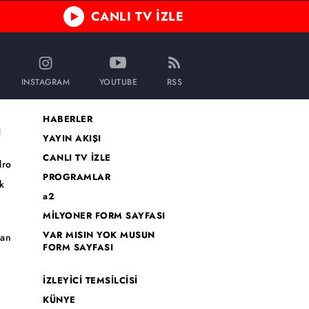
CANLI TV İZLE
INSTAGRAM
YOUTUBE
RSS
HABERLER
I
YAYIN AKIŞI
CANLI TV İZLE
dro
PROGRAMLAR
k
a2
MİLYONER FORM SAYFASI
o
VAR MISIN YOK MUSUN
han
FORM SAYFASI
İZLEYİCİ TEMSİLCİSİ
KÜNYE