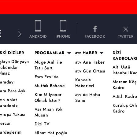
E
ANDROID
iPHONE
FACEBOOK
TWITTER
SKİ DİZİLER
PROGRAMLAR
atv HABER
DİZİ
KADROLAR
şkıya Dünyaya
Müge Anlı ile
atv Ana Haber
Altı Üstü
ükümdar
Tatlı Sert
atv Gün Ortası
İstanbul Ka
lmaz
Esra Erol'da
Kahvaltı
Mercan Köş
aradayı
Mutfak Bahane
Haberleri
Kadro
ara Para Aşk
Kim Milyoner
atv'de Hafta
A.B.İ. Kadr
en Anlat
Olmak İster?
Sonu
Kuruluş Or
aradeniz
Var Mısın Yok
Kadro
vrupa Yakası
Musun
ercai
Dizi TV
ardeşlerim
Nihat Hatipoğlu