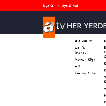
Üye Ol
Üye Girişi
HER YERD
DİZİLER
E
E
Altı Üstü
H
İstanbul
O
Mercan Köşk
K
A.B.İ.
K
Kuruluş Orhan
S
K
A
H
K