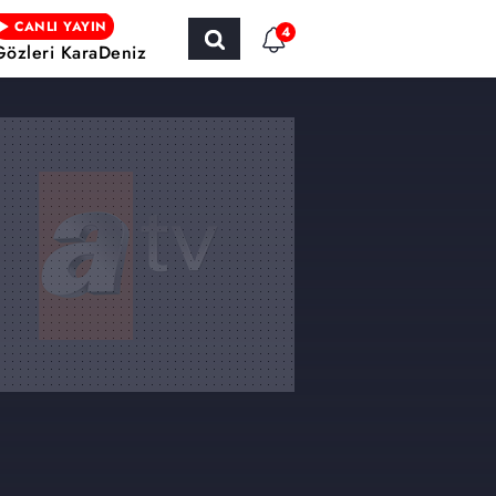
CANLI YAYIN
4
Gözleri KaraDeniz