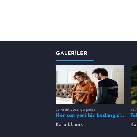
GALERİLER
23 Aralık 2015, Çarşamba
16 
Her son yeni bir başlangıç!..
Te
37. bölüm fotogaleri
fo
Kara Ekmek
Ka