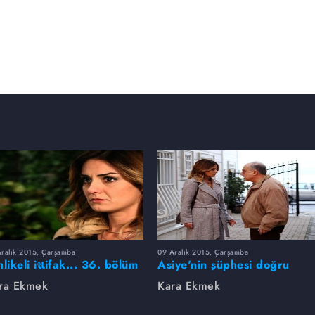
Aralık 2015, Çarşamba
09 Aralık 2015, Çarşamba
hlikeli ittifak... 36. bölüm
Asiye'nin şüphesi doğru
togaleri
mu? 35. bölüm fotogaleri
ra Ekmek
Kara Ekmek