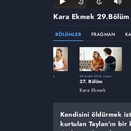
Kara Ekmek
29.Bölüm
BÖLÜMLER
FRAGMAN
K
a
11 Eylül 2015, Cuma
25 Aralık 2015, Cuma
23. Bölüm
37. Bölüm
Kara Ekmek
Kara Ekmek
Kendisini öldürmek is
kurtulan Taylan'ın bir