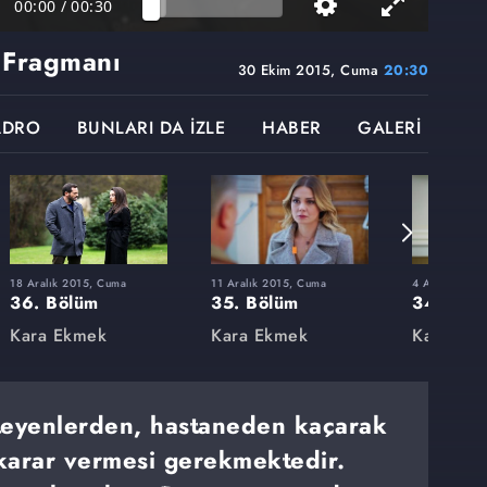
00:00
/
00:30
 Fragmanı
30 Ekim 2015, Cuma
20:30
ADRO
BUNLARI DA İZLE
HABER
GALERİ
18 Aralık 2015, Cuma
11 Aralık 2015, Cuma
4 Aralık 201
36. Bölüm
35. Bölüm
34. Böl
Kara Ekmek
Kara Ekmek
Kara Ek
teyenlerden, hastaneden kaçarak
 karar vermesi gerekmektedir.