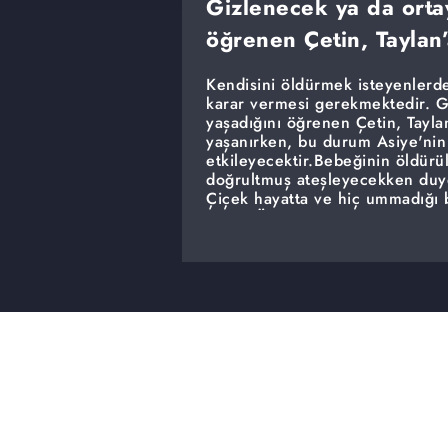
Gizlenecek ya da ortay
öğrenen Çetin, Taylan’
Kendisini öldürmek isteyenlerde
karar vermesi gerekmektedir. Gi
yaşadığını öğrenen Çetin, Taylan
yaşanırken, bu durum Asiye'nin Ç
etkileyecektir.Bebeğinin öldürü
doğrultmuş ateşleyecekken duydu
Çiçek hayatta ve hiç ummadığı b
sanan Ömer Belenoğlu ailesinin
mirasçısı olarak yeniden yalıya y
beklenmedik sürprizler olayların
Mahalle tarafındaysa, eğer boşan
şikâyetini geri çekeceğini şart 
duyduklarıyla büyük şok yaşar.