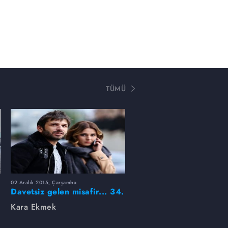
TÜMÜ
02 Aralık 2015, Çarşamba
Davetsiz gelen misafir... 34.
bölüm foto galeri
Kara Ekmek