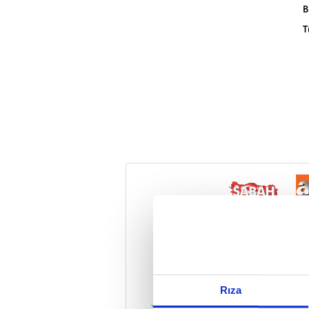
B
T
Reddet
Rıza