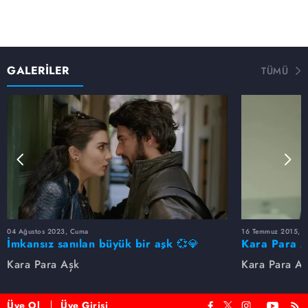
GALERİLER
TÜMÜ
04 Ağustos 2023, Cuma
16 Temmuz 2015, P
İmkansız sanılan büyük bir aşk 💞💎
Kara Para A
Final
Kara Para Aşk
Kara Para A
Üye Ol
Üye Girişi