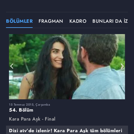
BÖLÜMLER
FRAGMAN
KADRO
BUNLARI DA İZLE
15 Temmuz 2015, Çarşamba
8
54. Bölüm
5
Kara Para Aşk - Final
K
Dizi atv’de izlenir! Kara Para Aşk tüm bölümleri