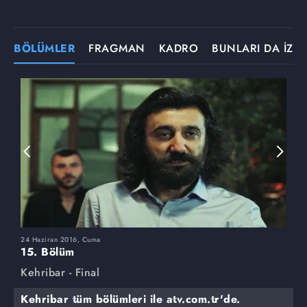
BÖLÜMLER
FRAGMAN
KADRO
BUNLARI DA İZLE
24 Haziran 2016, Cuma
1
15. Bölüm
1
Kehribar - Final
K
Kehribar tüm bölümleri ile atv.com.tr'de.