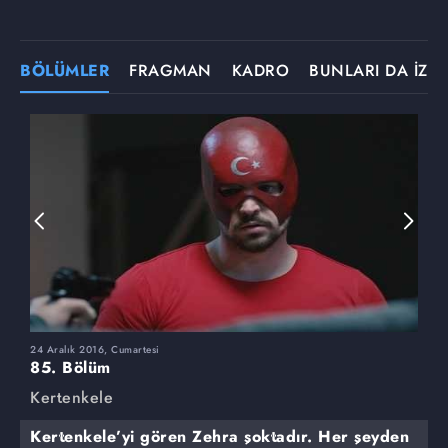
BÖLÜMLER
FRAGMAN
KADRO
BUNLARI DA İZLE
24 Aralık 2016, Cumartesi
1
85. Bölüm
8
Kertenkele
K
Kertenkele’yi gören Zehra şoktadır. Her şeyden