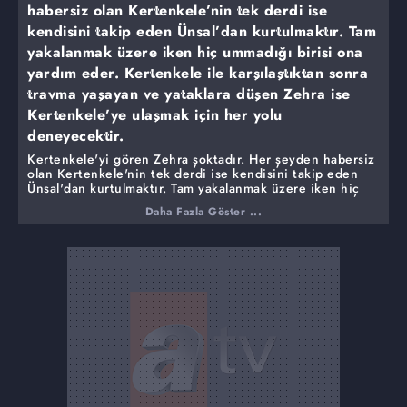
habersiz olan Kertenkele’nin tek derdi ise
kendisini takip eden Ünsal’dan kurtulmaktır. Tam
yakalanmak üzere iken hiç ummadığı birisi ona
yardım eder. Kertenkele ile karşılaştıktan sonra
travma yaşayan ve yataklara düşen Zehra ise
Kertenkele’ye ulaşmak için her yolu
deneyecektir.
Kertenkele'yi gören Zehra şoktadır. Her şeyden habersiz
olan Kertenkele'nin tek derdi ise kendisini takip eden
Ünsal'dan kurtulmaktır. Tam yakalanmak üzere iken hiç
ummadığı birisi ona yardım eder. Kertenkele ile
Daha Fazla Göster ...
karşılaştıktan sonra travma yaşayan ve yataklara düşen
Zehra ise Kertenkele'ye ulaşmak için her yolu
deneyecektir.
Kendisini Din Kültürü ve Ahlak Bilgisi öğretmeni Ahmet
Şimşek sanan Kertenkele ise her şeyden habersiz
öğretmenliğe uyum sağlamaya çalışmaktadır, fakat bu hiç
de öyle kolay değildir. Kertenkele'nin uzlaşmaz tavırları
başına bela açacak, okulu basmaya gelen öfkeli bir mafya
babası ile karşı karşıya gelecektir. Kertenkele'nin
yaşadığını herkesten ve özellikle Zehra'dan gizleyen
Melis ise vicdan azabı ile Zehra'ya duyduğu intikam
duygusu arasında kalacaktır...