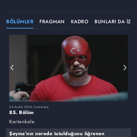
BÖLÜMLER
FRAGMAN
KADRO
BUNLARI DA İZLE
24 Aralık 2016, Cumartesi
1
85. Bölüm
8
Kertenkele
K
Şeyma’nın nerede tutulduğunu öğrenen