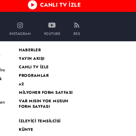
CANLI TV İZLE
INSTAGRAM
YOUTUBE
RSS
HABERLER
I
YAYIN AKIŞI
CANLI TV İZLE
dro
PROGRAMLAR
k
a2
MİLYONER FORM SAYFASI
o
VAR MISIN YOK MUSUN
han
FORM SAYFASI
İZLEYİCİ TEMSİLCİSİ
KÜNYE