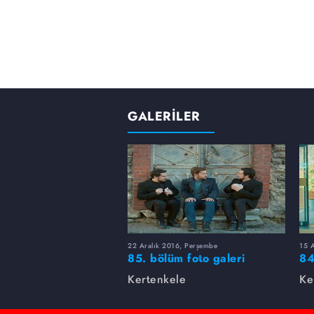
GALERİLER
22 Aralık 2016, Perşembe
15 
85. bölüm foto galeri
84
Kertenkele
Ke