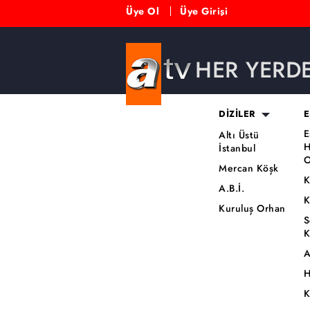
Üye Ol
Üye Girişi
HER YERD
DİZİLER
E
E
Altı Üstü
H
İstanbul
O
Mercan Köşk
K
A.B.İ.
K
Kuruluş Orhan
S
K
A
H
K