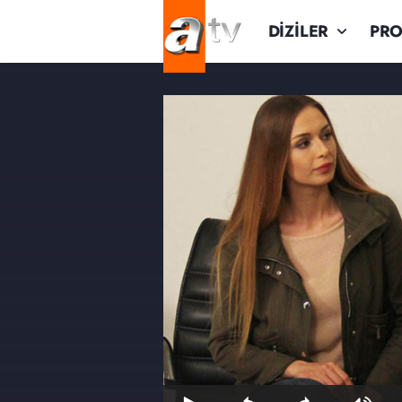
DİZİLER
PR