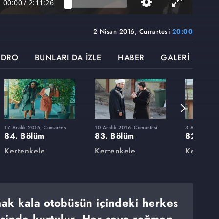
00:00
/
2:11:26
2 Nisan 2016, Cumartesi
20:00
ADRO
BUNLARI DA İZLE
HABER
GALERİ
17 Aralık 2016, Cumartesi
10 Aralık 2016, Cumartesi
3 Aralık 2016
84. Bölüm
83. Bölüm
82. Böl
Kertenkele
Kertenkele
Kertenke
k kala otobüsün içindeki herkes
sinde kurtulur. Her şeye rağmen