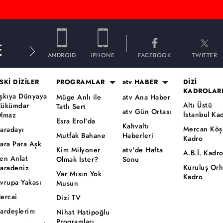
E
ANDROID
iPHONE
FACEBOOK
TWITTER
SKİ DİZİLER
PROGRAMLAR
atv HABER
DİZİ
KADROLAR
şkıya Dünyaya
Müge Anlı ile
atv Ana Haber
Altı Üstü
ükümdar
Tatlı Sert
atv Gün Ortası
İstanbul Ka
lmaz
Esra Erol'da
Kahvaltı
Mercan Köş
aradayı
Mutfak Bahane
Haberleri
Kadro
ara Para Aşk
Kim Milyoner
atv'de Hafta
A.B.İ. Kadr
en Anlat
Olmak İster?
Sonu
Kuruluş Or
aradeniz
Var Mısın Yok
Kadro
vrupa Yakası
Musun
ercai
Dizi TV
ardeşlerim
Nihat Hatipoğlu
Programları