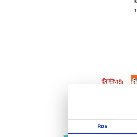
B
T
Reddet
Rıza