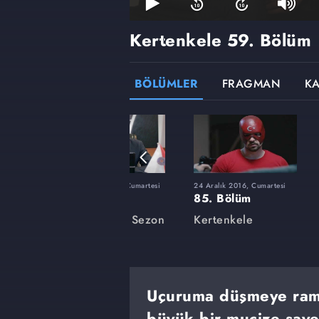
Kertenkele
59. Bölüm
BÖLÜMLER
FRAGMAN
K
rtesi
25 Haziran 2016, Cumartesi
24 Aralık 2016, Cumartesi
71. Bölüm
85. Bölüm
Kertenkele - Sezon
Kertenkele
ğuş"
Finali
Uçuruma düşmeye rama
büyük bir mucize saye