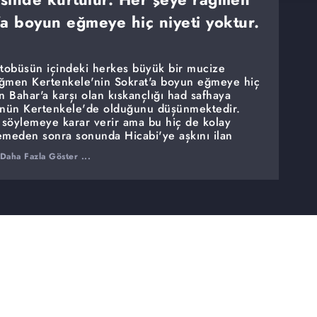
’a boyun eğmeye hiç niyeti yoktur.
obüsün içindeki herkes büyük bir mucize
ağmen Kertenkele'nin Sokrat'a boyun eğmeye hiç
n Bahar'a karşı olan kıskançlığı had safhaya
zünün Kertenkele'de olduğunu düşünmektedir.
 söylemeye karar verir ama bu hiç de kolay
nemeden sonra sonunda Hicabi'ye aşkını ilan
rı için koçluk yapmaya başlayan Melis,
Daha Fazla Göster ...
ni çıkarmaktadır, Melis'in Kara Kemal'le fazla
lin durumdan şüphelenmeye başlamıştır. Öte
pishaneye düşürtecek bir tuzak hazırlar, Sokrat'ı
e'nin ise hiçbir şeyden haberi yoktur.