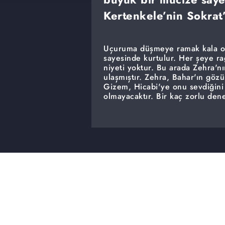
Kertenkele’nin Sokrat
Uçuruma düşmeye ramak kala ot
sayesinde kurtulur. Her şeye r
niyeti yoktur. Bu arada Zehra'nı
ulaşmıştır. Zehra, Bahar'ın gö
Gizem, Hicabi'ye onu sevdiğini
olmayacaktır. Bir kaç zorlu de
eder. Kara Kemal'e dövüş maçla
antrenmanlarda Kemal'in pestili
zaman geçirdiğini fark eden Tü
yandan Sokrat, Kertenkele'yi ha
öldürmeye karar veren Kertenkel