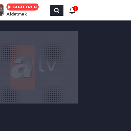
CANLI YAYIN
4
Aldatmak