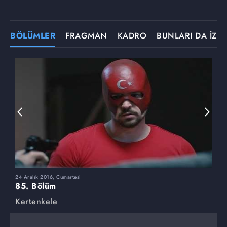
BÖLÜMLER
FRAGMAN
KADRO
BUNLARI DA İZLE
24 Aralık 2016, Cumartesi
1
85. Bölüm
8
Kertenkele
K