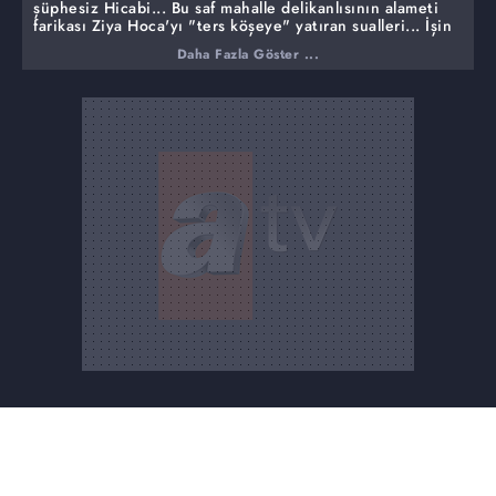
şüphesiz Hicabi... Bu saf mahalle delikanlısının alameti
farikası Ziya Hoca'yı "ters köşeye" yatıran sualleri... İşin
daha da ilginç tarafı Hicabi'nin sorularına Ziya Hoca'nın
Daha Fazla Göster ...
mantıklı cevaplar verebilmesi. İşte Hicabi'nin
sorularından bazıları...