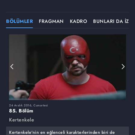
BÖLÜMLER
FRAGMAN
KADRO
BUNLARI DA İZLE
24 Aralık 2016, Cumartesi
1
85. Bölüm
8
Kertenkele
K
Kertenkele'nin en eğlenceli karakterlerinden biri de