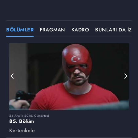
BÖLÜMLER
FRAGMAN
KADRO
BUNLARI DA İZLE
24 Aralık 2016, Cumartesi
1
85. Bölüm
8
Kertenkele
K