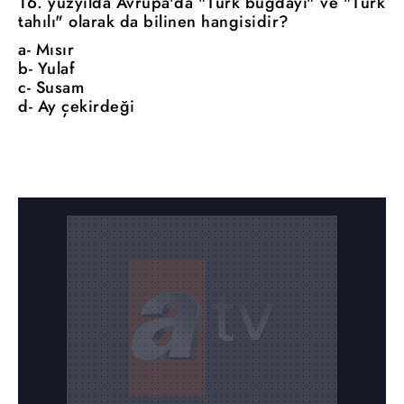
16. yüzyılda Avrupa'da "Türk buğdayı" ve "Türk
tahılı" olarak da bilinen hangisidir?
a- Mısır
b- Yulaf
c- Susam
d- Ay çekirdeği