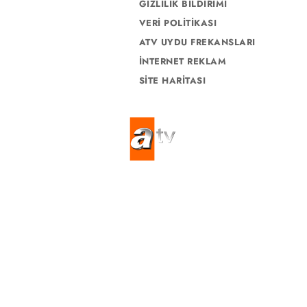
GİZLİLİK BİLDİRİMİ
Filmler
VERİ POLİTİKASI
Mevlid ve Süleyman Çelebi
ATV UYDU FREKANSLARI
İNTERNET REKLAM
SİTE HARİTASI