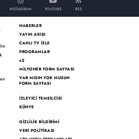
INSTAGRAM
YOUTUBE
RSS
HABERLER
I
YAYIN AKIŞI
CANLI TV İZLE
dro
PROGRAMLAR
k
a2
MİLYONER FORM SAYFASI
o
VAR MISIN YOK MUSUN
han
FORM SAYFASI
İZLEYİCİ TEMSİLCİSİ
KÜNYE
GİZLİLİK BİLDİRİMİ
VERİ POLİTİKASI