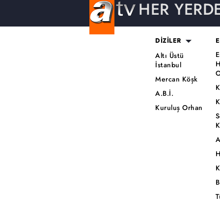
HER YERD
DİZİLER
E
E
Altı Üstü
H
İstanbul
O
Mercan Köşk
K
A.B.İ.
K
Kuruluş Orhan
S
K
A
H
K
B
T