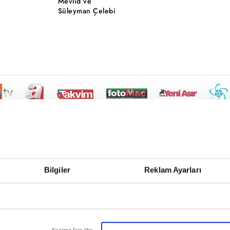
Mevlid ve
Süleyman Çelebi
Bilgiler
Reklam Ayarları
Seçime İzin Ver