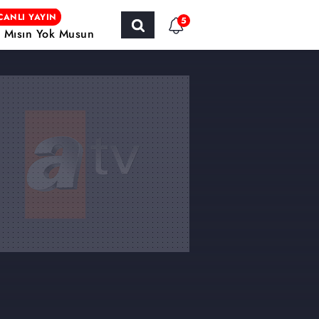
CANLI YAYIN
5
r Mısın Yok Musun