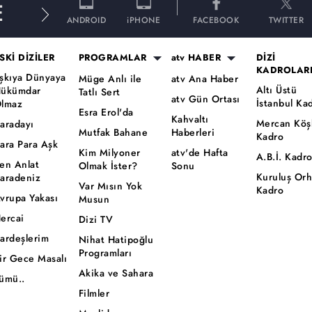
E
ANDROID
iPHONE
FACEBOOK
TWITTER
SKİ DİZİLER
PROGRAMLAR
atv HABER
DİZİ
KADROLAR
şkıya Dünyaya
Müge Anlı ile
atv Ana Haber
Altı Üstü
ükümdar
Tatlı Sert
atv Gün Ortası
İstanbul Ka
lmaz
Esra Erol'da
Kahvaltı
Mercan Köş
aradayı
Mutfak Bahane
Haberleri
Kadro
ara Para Aşk
Kim Milyoner
atv'de Hafta
A.B.İ. Kadr
en Anlat
Olmak İster?
Sonu
Kuruluş Or
aradeniz
Var Mısın Yok
Kadro
vrupa Yakası
Musun
ercai
Dizi TV
ardeşlerim
Nihat Hatipoğlu
Programları
ir Gece Masalı
Akika ve Sahara
ümü..
Filmler