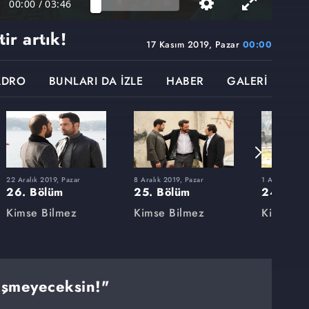
00:00
/
03:46
ir artık!
17 Kasım 2019, Pazar
00:00
ADRO
BUNLARI DA İZLE
HABER
GALERİ
22 Aralık 2019, Pazar
8 Aralık 2019, Pazar
1 Aralık 2019
26. Bölüm
25. Bölüm
24. Böl
Kimse Bilmez
Kimse Bilmez
Kimse Bi
rüşmeyeceksin!"