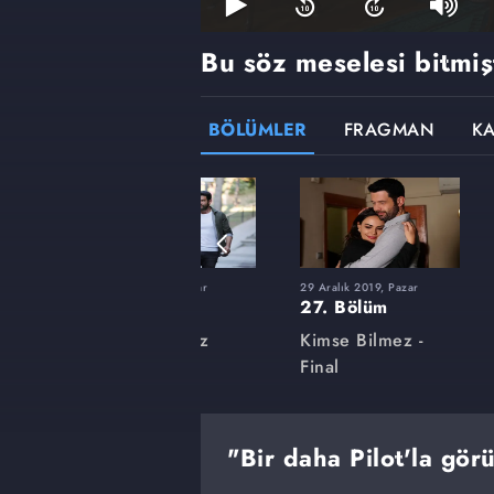
Bu söz meselesi bitmişt
BÖLÜMLER
FRAGMAN
K
r
29 Eylül 2019, Pazar
29 Aralık 2019, Pazar
15. Bölüm
27. Bölüm
z
Kimse Bilmez
Kimse Bilmez -
Final
"Bir daha Pilot'la gö