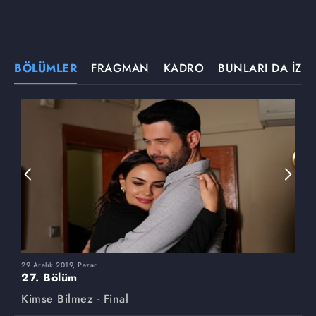
BÖLÜMLER
FRAGMAN
KADRO
BUNLARI DA İZLE
29 Aralık 2019, Pazar
2
27. Bölüm
2
Kimse Bilmez - Final
K