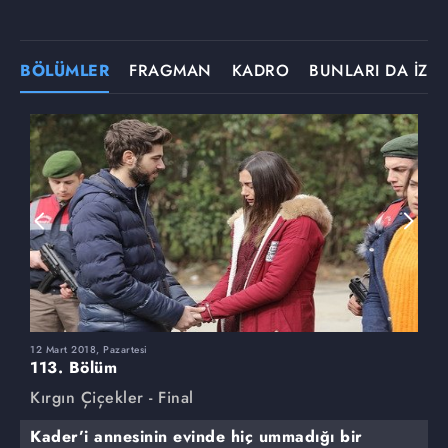
BÖLÜMLER
FRAGMAN
KADRO
BUNLARI DA İZLE
12 Mart 2018, Pazartesi
5
113. Bölüm
1
Kırgın Çiçekler - Final
K
Kader’i annesinin evinde hiç ummadığı bir