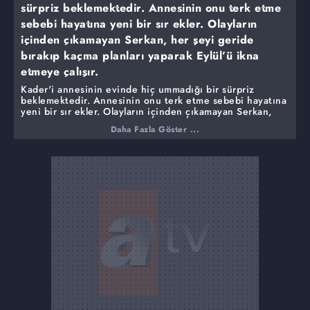
sürpriz beklemektedir. Annesinin onu terk etme
sebebi hayatına yeni bir sır ekler. Olayların
içinden çıkamayan Serkan, her şeyi geride
bırakıp kaçma planları yaparak Eylül’ü ikna
etmeye çalışır.
Kader'i annesinin evinde hiç ummadığı bir sürpriz
beklemektedir. Annesinin onu terk etme sebebi hayatına
yeni bir sır ekler. Olayların içinden çıkamayan Serkan,
her şeyi geride bırakıp kaçma planları yaparak Eylül'ü
Daha Fazla Göster ...
ikna etmeye çalışır. Feride ve Toprak çok farklı iki kişi
olduklarını anlar ve ilişkilerinde zorlu bir uyum sürecine
girerler. Cemre anne ve babasının mezarını yaptırmak
için para bulmak zorundadır. Kızlar da ona yardım
ederken, olaydan haberi olan Defne planlarını bozmak
için elinden geleni yapacaktır.