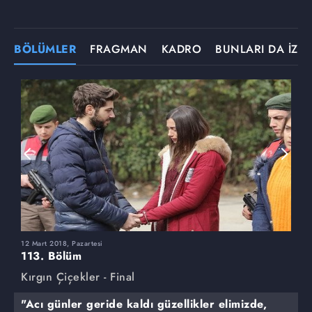
BÖLÜMLER
FRAGMAN
KADRO
BUNLARI DA İZLE
12 Mart 2018, Pazartesi
5
113. Bölüm
1
Kırgın Çiçekler - Final
K
"Acı günler geride kaldı güzellikler elimizde,