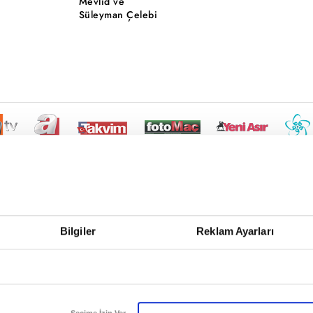
Mevlid ve
Süleyman Çelebi
Bilgiler
Reklam Ayarları
Seçime İzin Ver