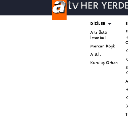
HER YERD
DİZİLER
E
E
Altı Üstü
H
İstanbul
O
Mercan Köşk
K
A.B.İ.
K
Kuruluş Orhan
S
K
A
H
K
B
T