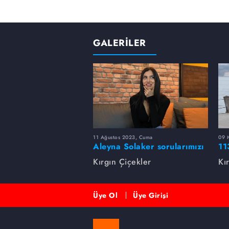
GALERİLER
11 Ağustos 2023, Cuma
09 
Aleyna Solaker sorularımızı
11
cevapladı
Kırgın Çiçekler
Kı
Üye Ol
Üye Girişi