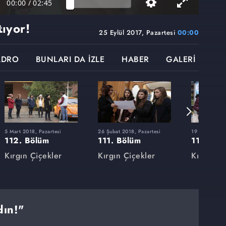
00:00
/
02:45
tıyor!
25 Eylül 2017, Pazartesi
00:00
ADRO
BUNLARI DA İZLE
HABER
GALERİ
5 Mart 2018, Pazartesi
26 Şubat 2018, Pazartesi
19 Şubat 2018
112. Bölüm
111. Bölüm
110. Bö
Kırgın Çiçekler
Kırgın Çiçekler
Kırgın Çi
dın!"