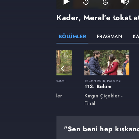
Kader, Meral'e tokat a
BÖLÜMLER
FRAGMAN
K
rtesi
27 Kasım 2017, Pazartesi
12 Mart 2018, Pazartesi
99. Bölüm
113. Bölüm
ler
Kırgın Çiçekler
Kırgın Çiçekler -
Final
"Sen beni hep kıskan