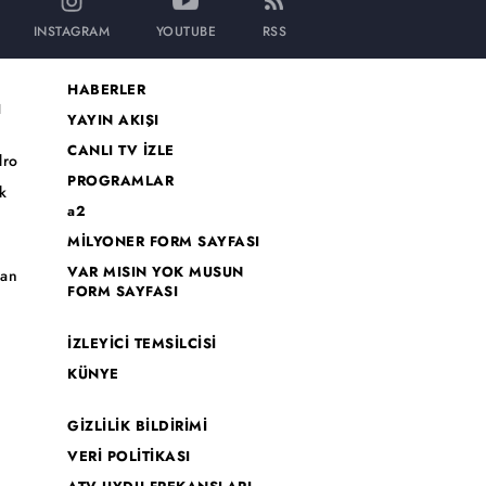
INSTAGRAM
YOUTUBE
RSS
HABERLER
I
YAYIN AKIŞI
CANLI TV İZLE
dro
PROGRAMLAR
k
a2
MİLYONER FORM SAYFASI
o
VAR MISIN YOK MUSUN
han
FORM SAYFASI
İZLEYİCİ TEMSİLCİSİ
KÜNYE
GİZLİLİK BİLDİRİMİ
VERİ POLİTİKASI