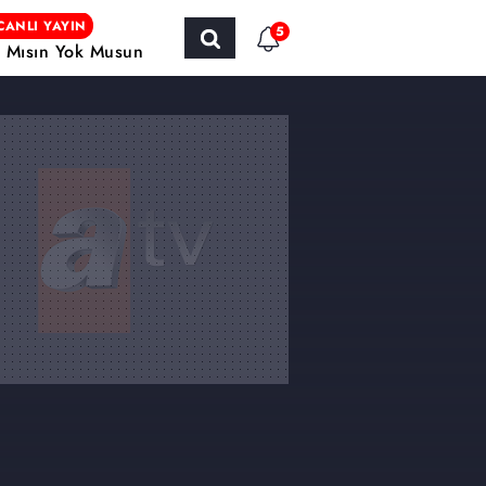
CANLI YAYIN
5
r Mısın Yok Musun