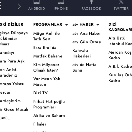
E
ANDROID
iPHONE
FACEBOOK
TWITTER
SKİ DİZİLER
PROGRAMLAR
atv HABER
DİZİ
KADROLAR
şkıya Dünyaya
Müge Anlı ile
atv Ana Haber
Altı Üstü
ükümdar
Tatlı Sert
atv Gün Ortası
İstanbul Ka
lmaz
Esra Erol'da
Kahvaltı
Mercan Köş
aradayı
Mutfak Bahane
Haberleri
Kadro
ara Para Aşk
Kim Milyoner
atv'de Hafta
A.B.İ. Kadr
en Anlat
Olmak İster?
Sonu
Kuruluş Or
aradeniz
Var Mısın Yok
Kadro
vrupa Yakası
Musun
ercai
Dizi TV
ardeşlerim
Nihat Hatipoğlu
Programları
ir Gece Masalı
Akika ve Sahara
ümü..
Filmler