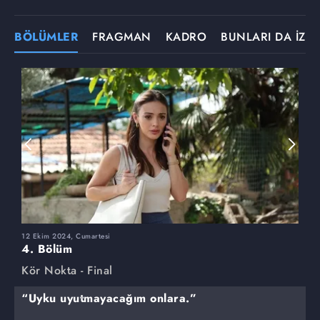
BÖLÜMLER
FRAGMAN
KADRO
BUNLARI DA İZLE
12 Ekim 2024, Cumartesi
5
4. Bölüm
3
Kör Nokta - Final
K
“Uyku uyutmayacağım onlara.”