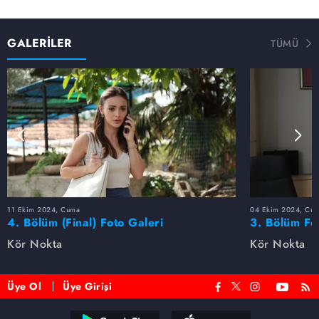
GALERİLER
TÜMÜ
11 Ekim 2024, Cuma
04 Ekim 2024, Cu
4. Bölüm (Final) Foto Galeri
3. Bölüm Fo
Kör Nokta
Kör Nokta
Üye Ol
Üye Girişi