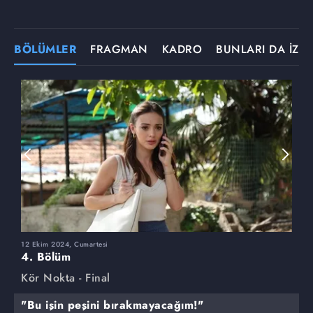
BÖLÜMLER
FRAGMAN
KADRO
BUNLARI DA İZLE
12 Ekim 2024, Cumartesi
5
4. Bölüm
3
Kör Nokta - Final
K
"Bu işin peşini bırakmayacağım!"