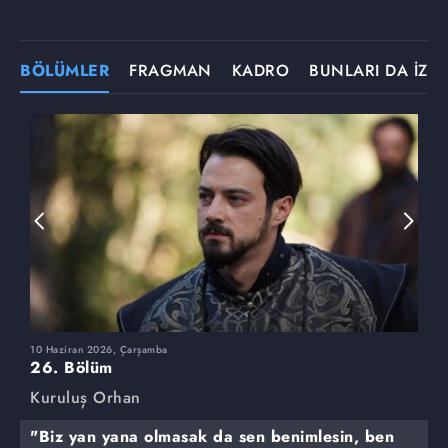
BÖLÜMLER
FRAGMAN
KADRO
BUNLARI DA İZLE
10 Haziran 2026, Çarşamba
3
26. Bölüm
2
Kuruluş Orhan
K
"Biz yan yana olmasak da sen benimlesin, ben