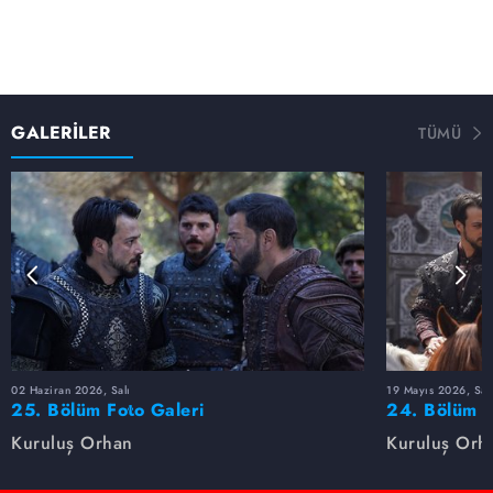
Orhan'dan intikam almak için her şeyi yapacaktır. Orhan
ise Bursa'da olan Boran'ı ölü ya da diri çekip alacaktır.
Boran'ı almak için girdiği Bursa'da Flavius'la karşı karşıya
kalırlar. İki ezeli düşmanın ölümüne hesaplaşması nasıl
sonuçlanacaktır? Orhan Bey Boran'ı sağ salim kurtarıp
Osman Bey'e götürebilecek midir?
GALERİLER
TÜMÜ
İlhanlılar Uçlara Geliyor
Uçlarda ise yepyeni bir tehlike çanları çalmaya başlar.
İlhanlı valisi Temurtaş Noyan. Gelişiyle bütün dengeleri
değiştirmek için harekete geçmiştir. Osman Bey'in
yatağa düşmesine sebep olan Temurtaş'ın oyunu nereye
varacaktır? Bir yandan Saroz'la işbirliğine giren Temurtaş
öte yanda Şahinşah ve Alaeddin'i ağırlar. Orhan Bey bir
yanda Bizans ve İlhanlı valisi öte yanda iç mücadelelere
rağmen babasının Bursa düşünü gerçekleştirmek için
nasıl hareket edecektir?
02 Haziran 2026, Salı
19 Mayıs 2026, Sal
25. Bölüm Foto Galeri
24. Bölüm F
Kuruluş Orhan
Kuruluş Orh