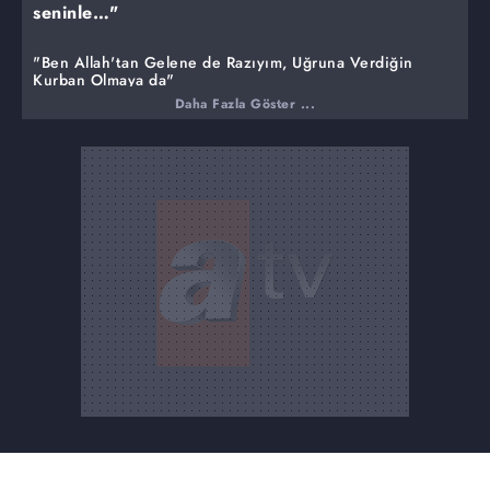
seninle…"
"Ben Allah'tan Gelene de Razıyım, Uğruna Verdiğin
Kurban Olmaya da"
Daha Fazla Göster ...
Osman Bey Bursa muhasarasının komutanlığını Orhan
Bey'den almış, yerine Şahinşah Bey'i komutan yapmıştır.
Büyük bir zafer muştusu vermek için obaya dönen Orhan
Bey hiç ummadığı bir haberle şoka uğrar. Osman Bey'le
yüzleşen Orhan Bey "Ben Allah'tan gelene de razıyım,
uğruna verdiğin kurban olmaya da'' diyerek pusatını
teslim eder. Bu olanlardan sonra Alaeddin ve Orhan
arasındaki ilişki nereye evrilecektir?
Malhun Hatun Toyun Kararına Tepkili
Nilüfer Hatun, Orhan'ın haksızlığa uğradığını düşünür.
Toydan çıkan kararlar hatunlar arasında da yeni bir
çatışmayı fitilleyecektir. Gonca ve Nilüfer karşı karşıya mı
gelecektir? Malhun Hatun'un toy kararına tepkisi nelere
sebep olacaktır?
Orhan Bey Boran'ı Diri ya da Ölü Bursa'dan Alabilecek
mi?
Flavius intikam ateşiyle yanmaktadır. Kayılar ve