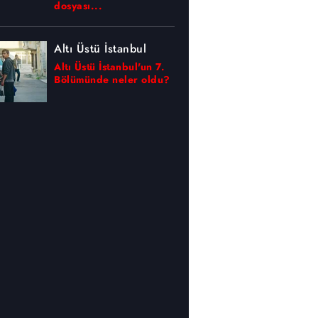
dosyası...
Altı Üstü İstanbul
Altı Üstü İstanbul'un 7.
Bölümünde neler oldu?