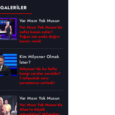
 GALERİLER
Var Mısın Yok Musun
Var Mısın Yok Musun'da
nefes kesen anlar!
Tuğçe son anda doğru
kararı verdi
Kim Milyoner Olmak
İster?
Milyoner'de bu hafta
hangi sorular soruldu?
1 milyonluk soru
yarışmacıyı zorladı!
Var Mısın Yok Musun
Var Mısın Yok Musun'da
Altan'ın büyük
mücadelesi! Milyonları