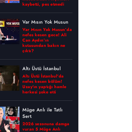
kaybetti, pes etmedi
Var Mısın Yok Musun
Var Mısın Yok Musun’da
nefes kesen gece! Ali
Can Aydın’ın
kutusundan bakın ne
çıktı?
Altı Üstü İstanbul
Altı Üstü İstanbul'da
nefes kesen bölüm!
Uzay'ın yaptığı hamle
herkesi şoke etti
Müge Anlı ile Tatlı
Sert
2026 sezonuna damga
vuran 5 Müge Anlı