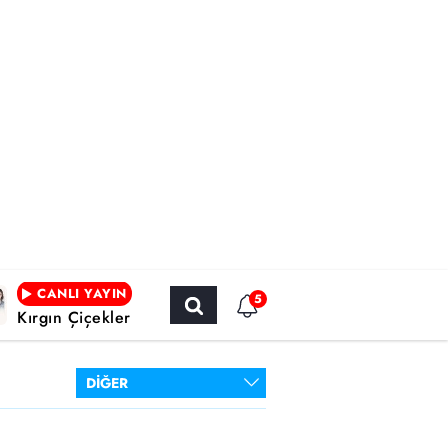
CANLI YAYIN
5
Kırgın Çiçekler