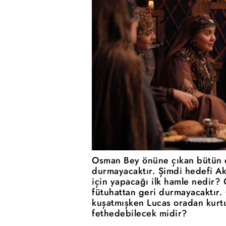
Osman Bey önüne çıkan bütün e
durmayacaktır. Şimdi hedefi Ak
için yapacağı ilk hamle nedir
fütuhattan geri durmayacaktır.
kuşatmışken Lucas oradan kurtu
fethedebilecek midir?