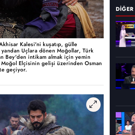
DİĞER
hisar Kalesi'ni kuşatıp, gülle
te yandan Uçlara dönen Moğollar, Türk
an Bey'den intikam almak için yemin
 Moğol Elçisinin gelişi üzerinden Osman
te geçiyor.