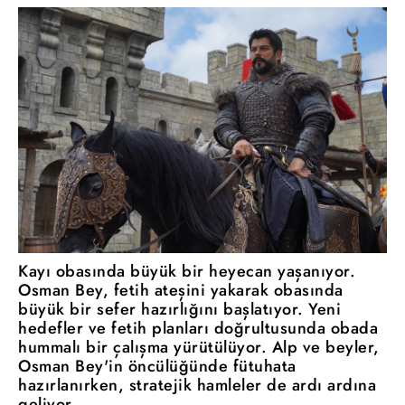
Kayı obasında büyük bir heyecan yaşanıyor.
Osman Bey, fetih ateşini yakarak obasında
büyük bir sefer hazırlığını başlatıyor. Yeni
hedefler ve fetih planları doğrultusunda obada
hummalı bir çalışma yürütülüyor. Alp ve beyler,
Osman Bey'in öncülüğünde fütuhata
hazırlanırken, stratejik hamleler de ardı ardına
geliyor.