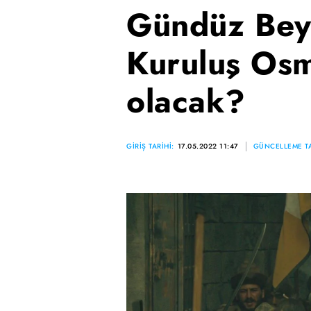
Gündüz Bey
Kuruluş Osm
olacak?
GİRİŞ TARİHİ:
17.05.2022 11:47
GÜNCELLEME TA