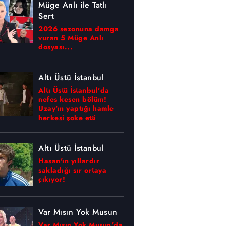
Müge Anlı ile Tatlı
Sert
2026 sezonuna damga
vuran 5 Müge Anlı
dosyası...
Altı Üstü İstanbul
Altı Üstü İstanbul'da
nefes kesen bölüm!
Uzay'ın yaptığı hamle
herkesi şoke etti
Altı Üstü İstanbul
Hasan'ın yıllardır
sakladığı sır ortaya
çıkıyor!
Var Mısın Yok Musun
Var Mısın Yok Musun'da