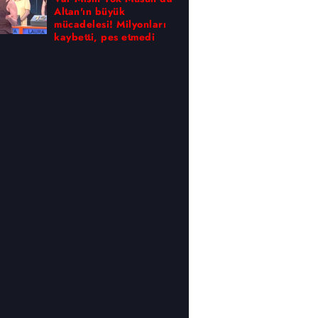
Altan'ın büyük
mücadelesi! Milyonları
kaybetti, pes etmedi