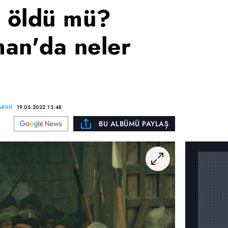
 öldü mü?
an'da neler
RİHİ:
19.05.2022 13:48
BU ALBÜMÜ PAYLAŞ