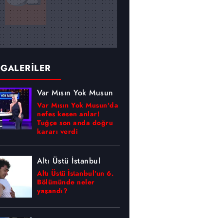
 GALERİLER
Var Mısın Yok Musun
Var Mısın Yok Musun'da
nefes kesen anlar!
Tuğçe son anda doğru
kararı verdi
Altı Üstü İstanbul
Altı Üstü İstanbul'un 6.
Bölümünde neler
yaşandı?