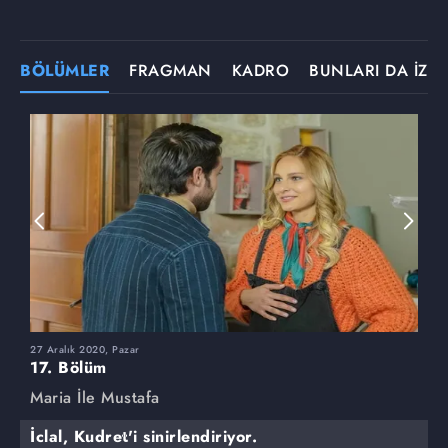
BÖLÜMLER
FRAGMAN
KADRO
BUNLARI DA İZLE
27 Aralık 2020, Pazar
2
17. Bölüm
1
Maria İle Mustafa
M
İclal, Kudret'i sinirlendiriyor.