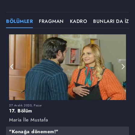
BÖLÜMLER
FRAGMAN
KADRO
BUNLARI DA İZLE
27 Aralık 2020, Pazar
2
17. Bölüm
1
Maria İle Mustafa
M
"Konağa dönemem!"