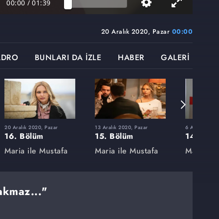
00:00
/
01:39
20 Aralık 2020, Pazar
00:00
ADRO
BUNLARI DA İZLE
HABER
GALERİ
20 Aralık 2020, Pazar
13 Aralık 2020, Pazar
6 Aralık 2020
16. Bölüm
15. Bölüm
14. Böl
Maria ile Mustafa
Maria ile Mustafa
Maria ile
akmaz..."