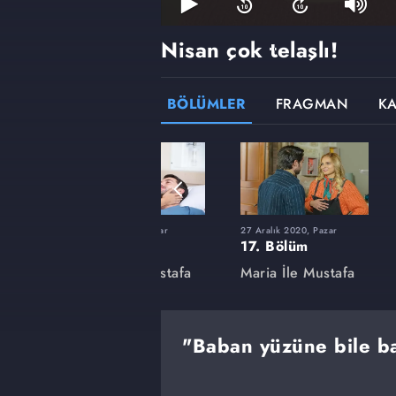
Nisan çok telaşlı!
BÖLÜMLER
FRAGMAN
K
r
20 Eylül 2020, Pazar
27 Aralık 2020, Pazar
3. Bölüm
17. Bölüm
stafa
Maria ile Mustafa
Maria İle Mustafa
"Baban yüzüne bile b