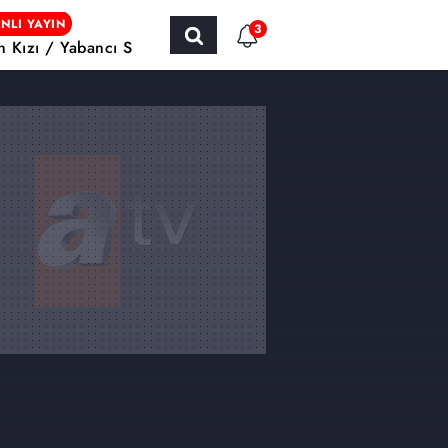
NLI YAYIN
3
ın Kızı / Yabancı Sinema