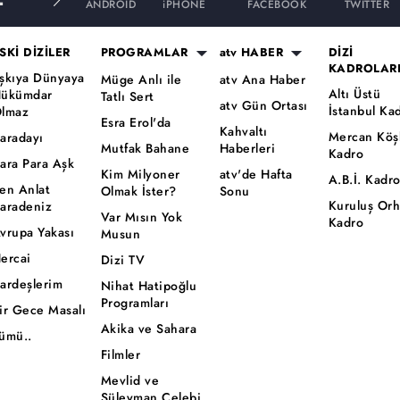
ANDROID
iPHONE
FACEBOOK
TWITTER
SKİ DİZİLER
PROGRAMLAR
atv HABER
DİZİ
KADROLAR
şkıya Dünyaya
Müge Anlı ile
atv Ana Haber
Altı Üstü
ükümdar
Tatlı Sert
atv Gün Ortası
İstanbul Ka
lmaz
Esra Erol'da
Kahvaltı
Mercan Köş
aradayı
Mutfak Bahane
Haberleri
Kadro
ara Para Aşk
Kim Milyoner
atv'de Hafta
A.B.İ. Kadr
en Anlat
Olmak İster?
Sonu
Kuruluş Or
aradeniz
Var Mısın Yok
Kadro
vrupa Yakası
Musun
ercai
Dizi TV
ardeşlerim
Nihat Hatipoğlu
Programları
ir Gece Masalı
Akika ve Sahara
ümü..
Filmler
Mevlid ve
Süleyman Çelebi