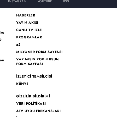
INSTAGRAM
YOUTUBE
RSS
HABERLER
I
YAYIN AKIŞI
CANLI TV İZLE
dro
PROGRAMLAR
k
a2
MİLYONER FORM SAYFASI
o
VAR MISIN YOK MUSUN
han
FORM SAYFASI
İZLEYİCİ TEMSİLCİSİ
KÜNYE
GİZLİLİK BİLDİRİMİ
VERİ POLİTİKASI
ATV UYDU FREKANSLARI