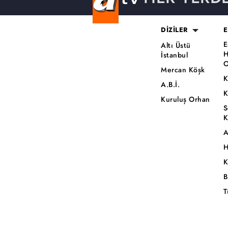
DİZİLER
E
E
Altı Üstü
H
İstanbul
O
Mercan Köşk
K
A.B.İ.
K
Kuruluş Orhan
S
K
A
H
K
B
T