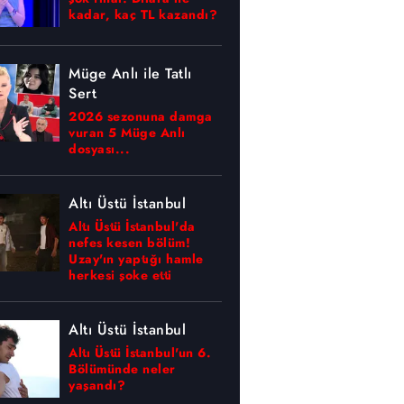
kadar, kaç TL kazandı?
Müge Anlı ile Tatlı
Sert
2026 sezonuna damga
vuran 5 Müge Anlı
dosyası...
Altı Üstü İstanbul
Altı Üstü İstanbul'da
nefes kesen bölüm!
Uzay'ın yaptığı hamle
herkesi şoke etti
Altı Üstü İstanbul
Altı Üstü İstanbul'un 6.
Bölümünde neler
yaşandı?