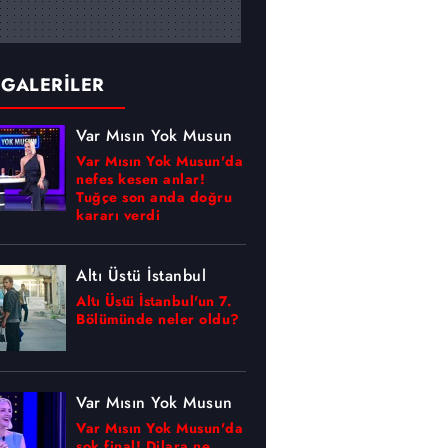
 GALERİLER
Var Mısın Yok Musun
Var Mısın Yok Musun'da
nefes kesen anlar!
Tuğçe son anda doğru
kararı verdi
Altı Üstü İstanbul
Altı Üstü İstanbul'un 7.
Bölümünde neler oldu?
Var Mısın Yok Musun
Var Mısın Yok Musun'da
şok final! Dilara ne