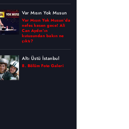
Var Mısın Yok Musun
Var Mısın Yok Musun’da
nefes kesen gece! Ali
Can Aydın’ın
kutusundan bakın ne
çıktı?
Altı Üstü İstanbul
8. Bölüm Foto Galeri