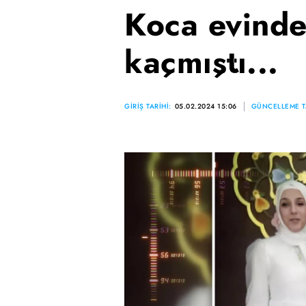
Koca evinden
kaçmıştı...
GİRİŞ TARİHİ:
05.02.2024 15:06
GÜNCELLEME TA