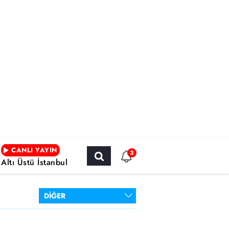
CANLI YAYIN
3
Altı Üstü İstanbul