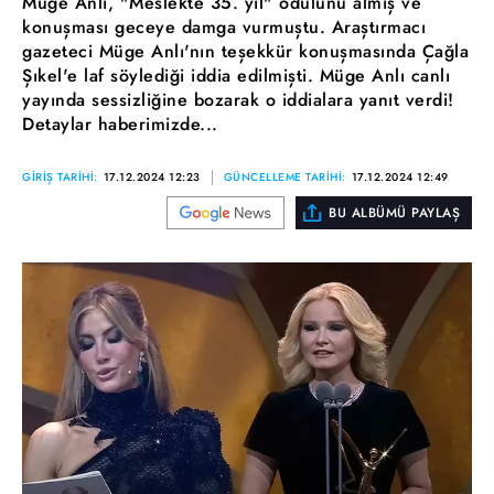
Müge Anlı, "Meslekte 35. yıl" ödülünü almış ve
konuşması geceye damga vurmuştu. Araştırmacı
gazeteci Müge Anlı'nın teşekkür konuşmasında Çağla
Şıkel'e laf söylediği iddia edilmişti. Müge Anlı canlı
yayında sessizliğine bozarak o iddialara yanıt verdi!
Detaylar haberimizde...
GİRİŞ TARİHİ:
17.12.2024 12:23
GÜNCELLEME TARİHİ:
17.12.2024 12:49
BU ALBÜMÜ PAYLAŞ