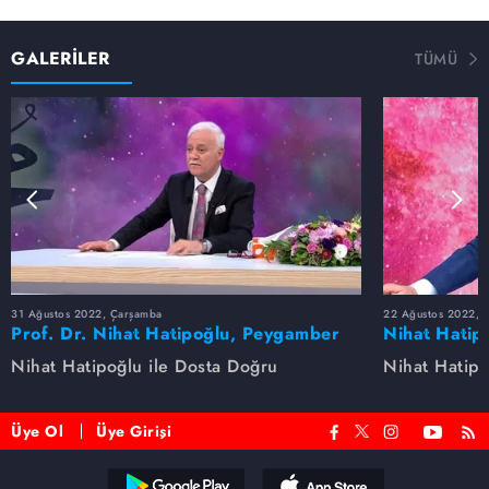
GALERİLER
TÜMÜ
31 Ağustos 2022, Çarşamba
22 Ağustos 2022, P
Prof. Dr. Nihat Hatipoğlu, Peygamber
Nihat Hatip
Efendimizi anlatıyor
anlatıyor...
Nihat Hatipoğlu ile Dosta Doğru
Nihat Hatipo
Üye Ol
Üye Girişi