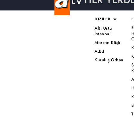
HER YERD
DİZİLER
E
E
Altı Üstü
H
İstanbul
O
Mercan Köşk
K
A.B.İ.
K
Kuruluş Orhan
S
K
A
H
K
B
T