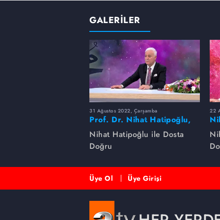
GALERİLER
31 Ağustos 2022, Çarşamba
22 A
Prof. Dr. Nihat Hatipoğlu,
Ni
Peygamber Efendimizi
na
Nihat Hatipoğlu ile Dosta
Ni
anlatıyor
Doğru
Do
Üye Ol
Üye Girişi