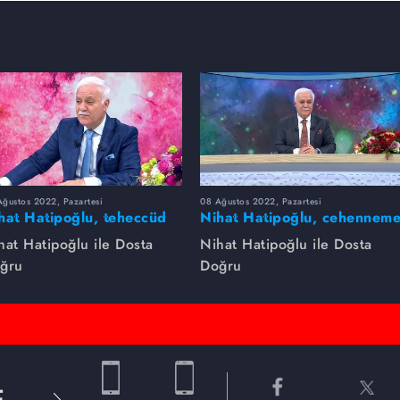
ğustos 2022, Pazartesi
08 Ağustos 2022, Pazartesi
hat Hatipoğlu, teheccüd
Nihat Hatipoğlu, cehennem
mazını anlatıyor...
girecek kişileri anlatıyor...
hat Hatipoğlu ile Dosta
Nihat Hatipoğlu ile Dosta
ğru
Doğru