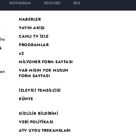
INSTAGRAM
YOUTUBE
RSS
HABERLER
I
YAYIN AKIŞI
CANLI TV İZLE
dro
PROGRAMLAR
k
a2
MİLYONER FORM SAYFASI
o
VAR MISIN YOK MUSUN
han
FORM SAYFASI
İZLEYİCİ TEMSİLCİSİ
KÜNYE
GİZLİLİK BİLDİRİMİ
VERİ POLİTİKASI
ATV UYDU FREKANSLARI