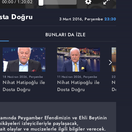
00:00
/
1:20:02
osta Doğru
3 Mart 2016, Perşembe
23:30
BUNLARI DA İZLE
18 Haziran 2026, Perşembe
11 Haziran 2026, Perşembe
22 Mayıs 202
Nihat Hatipoğlu ile
Nihat Hatipoğlu ile
Nihat Hat
Dosta Doğru
Dosta Doğru
Dosta Do
gramında Peygamber Efendimizin ve Ehli Beytinin
ikâyeleri izleyicileriyle paylaşacak,
t olaylar ve mucizelerle ilgili bilgiler verecek.