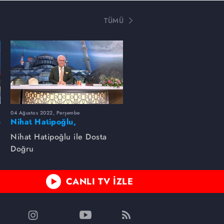
TÜMÜ
04 Ağustos 2022, Perşembe
e
Nihat Hatipoğlu,
Peygamber efendimizin
Nihat Hatipoğlu ile Dosta
özelliklerini anlatıyor...
Doğru
CANLI TV İZLE