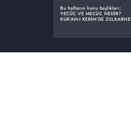
Bu haftanın konu başlıkları;
YECÜC VE MECÜC NEDİR?
KUR'AN-I KERİM'DE ZULKARNE
KABİR AZABI NE ZAMAN BAŞ