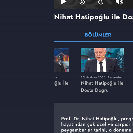
Nihat Hatipoğlu ile D
BÖLÜMLER
ma
23 Ocak 2026, Cuma
25 Haziran 2026, Perşembe
ğlu İle
Nihat Hatipoğlu İle
Nihat Hatipoğlu ile
Dosta Doğru
Dosta Doğru
Prof. Dr. Nihat Hatipoğlu, pro
hayatından çok özel ve çarpıcı h
peygamberler tarihi, o döneme ai