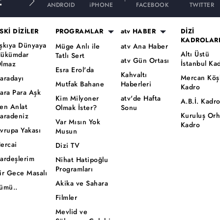
E
ANDROID
iPHONE
FACEBOOK
TWITTER
SKİ DİZİLER
PROGRAMLAR
atv HABER
DİZİ
KADROLAR
şkıya Dünyaya
Müge Anlı ile
atv Ana Haber
Altı Üstü
ükümdar
Tatlı Sert
atv Gün Ortası
İstanbul Ka
lmaz
Esra Erol'da
Kahvaltı
Mercan Köş
aradayı
Mutfak Bahane
Haberleri
Kadro
ara Para Aşk
Kim Milyoner
atv'de Hafta
A.B.İ. Kadr
en Anlat
Olmak İster?
Sonu
Kuruluş Or
aradeniz
Var Mısın Yok
Kadro
vrupa Yakası
Musun
ercai
Dizi TV
ardeşlerim
Nihat Hatipoğlu
Programları
ir Gece Masalı
Akika ve Sahara
ümü..
Filmler
Mevlid ve