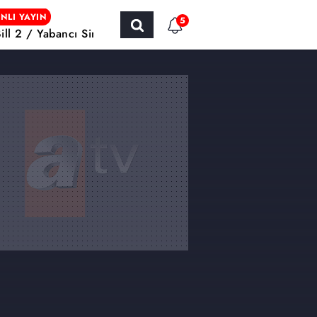
NLI YAYIN
5
Bill 2 / Yabancı Sinema