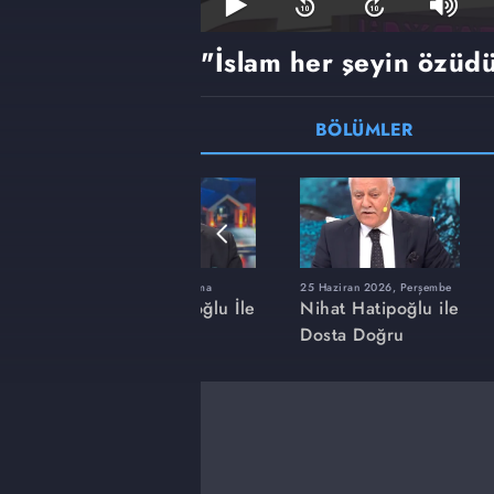
"İslam her şeyin özüd
BÖLÜMLER
ma
23 Ocak 2026, Cuma
25 Haziran 2026, Perşembe
ğlu İle
Nihat Hatipoğlu İle
Nihat Hatipoğlu ile
Dosta Doğru
Dosta Doğru