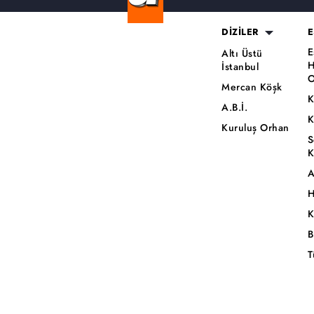
DİZİLER
E
E
Altı Üstü
H
İstanbul
O
Mercan Köşk
K
A.B.İ.
K
Kuruluş Orhan
S
K
A
H
K
B
T