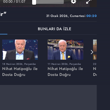
00:00
/
01:07
ür"
31 Ocak 2026, Cumartesi
00:20
BUNLARI DA İZLE
18 Haziran 2026, Perşembe
11 Haziran 2026, Perşembe
22 Mayıs 202
Nihat Hatipoğlu ile
Nihat Hatipoğlu ile
Nihat Hat
Dosta Doğru
Dosta Doğru
Dosta Do