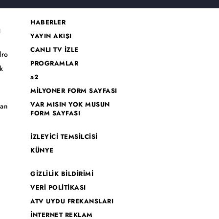
HABERLER
I
YAYIN AKIŞI
CANLI TV İZLE
dro
PROGRAMLAR
k
a2
MİLYONER FORM SAYFASI
o
VAR MISIN YOK MUSUN
han
FORM SAYFASI
İZLEYİCİ TEMSİLCİSİ
KÜNYE
GİZLİLİK BİLDİRİMİ
VERİ POLİTİKASI
ATV UYDU FREKANSLARI
İNTERNET REKLAM