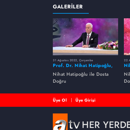
GALERİLER
31 Ağustos 2022, Çarşamba
22 A
Prof. Dr. Nihat Hatipoğlu,
Ni
Peygamber Efendimizi
na
Nihat Hatipoğlu ile Dosta
Ni
anlatıyor
Doğru
Do
Üye Ol
Üye Girişi
HER YERD