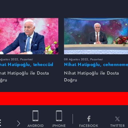
ğustos 2022, Pazartesi
08 Ağustos 2022, Pazartesi
hat Hatipoğlu, teheccüd
Nihat Hatipoğlu, cehennem
mazını anlatıyor...
girecek kişileri anlatıyor...
hat Hatipoğlu ile Dosta
Nihat Hatipoğlu ile Dosta
ğru
Doğru
E
ANDROID
iPHONE
FACEBOOK
TWITTER