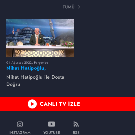
TÜMÜ
04 Ağustos 2022, Perşembe
e
Nihat Hatipoğlu,
Peygamber efendimizin
Nihat Hatipoğlu ile Dosta
özelliklerini anlatıyor...
Doğru
CANLI TV İZLE
INSTAGRAM
YOUTUBE
RSS