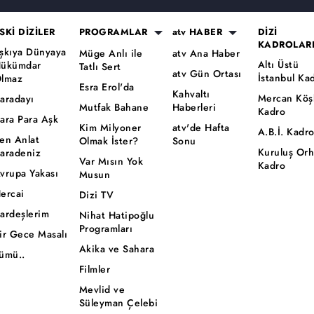
SKİ DİZİLER
PROGRAMLAR
atv HABER
DİZİ
KADROLAR
şkıya Dünyaya
Müge Anlı ile
atv Ana Haber
Altı Üstü
ükümdar
Tatlı Sert
atv Gün Ortası
İstanbul Ka
lmaz
Esra Erol'da
Kahvaltı
Mercan Köş
aradayı
Mutfak Bahane
Haberleri
Kadro
ara Para Aşk
Kim Milyoner
atv'de Hafta
A.B.İ. Kadr
en Anlat
Olmak İster?
Sonu
Kuruluş Or
aradeniz
Var Mısın Yok
Kadro
vrupa Yakası
Musun
ercai
Dizi TV
ardeşlerim
Nihat Hatipoğlu
Programları
ir Gece Masalı
Akika ve Sahara
ümü..
Filmler
Mevlid ve
Süleyman Çelebi