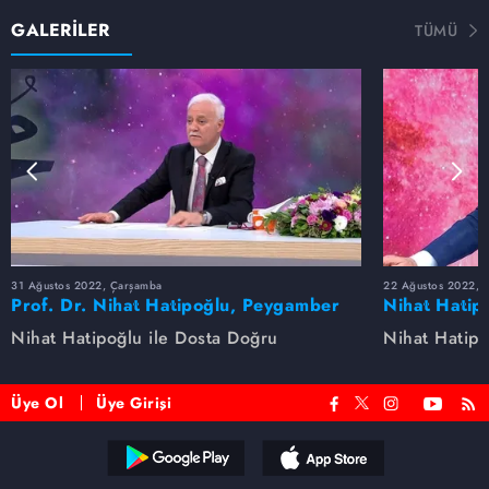
GALERİLER
TÜMÜ
31 Ağustos 2022, Çarşamba
22 Ağustos 2022, P
Prof. Dr. Nihat Hatipoğlu, Peygamber
Nihat Hatip
Efendimizi anlatıyor
anlatıyor...
Nihat Hatipoğlu ile Dosta Doğru
Nihat Hatipo
Üye Ol
Üye Girişi
Reddet